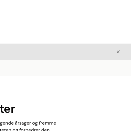
Luk
Luk
ter
læggende årsager og fremme
iteten og forbedrer den