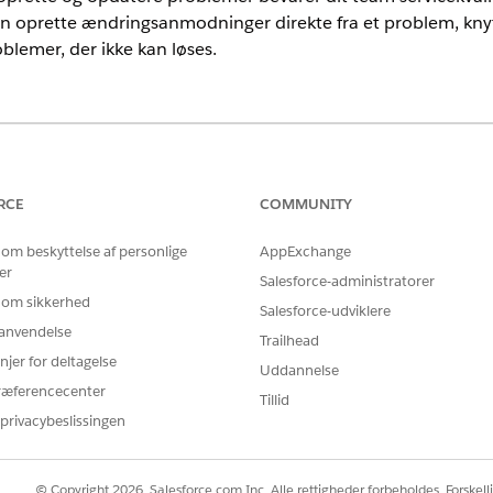
 oprette ændringsanmodninger direkte fra et problem, knytte
blemer, der ikke kan løses.
nce
rmance
og
Unlimited
Edition med Agentforce IT Service.
RCE
COMMUNITY
BRUGERTILLADELSER PÅKRÆVET
 om beskyttelse af personlige
AppExchange
or problemer:
Accepter af risiko for it-serv
er
Salesforce-administratorer
 om sikkerhed
IT-serviceproblemer Genåbne
Salesforce-udviklere
r anvendelse
Trailhead
l en hændelse:
Tilknytning til problemer me
njer for deltagelse
Uddannelse
 en ændringsanmodning:
Tilknytning til ændring af it
ræferencecenter
Tillid
privacybeslissingen
 version:
Tilknytning til frigivelse af i
IT-serviceproblemtilknytning
© Copyright 2026, Salesforce.com Inc. Alle rettigheder forbeholdes. Forskell