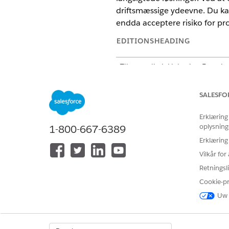
driftsmæssige ydeevne. Du kan
endda acceptere risiko for pro
EDITIONSHEADING
Tilgængelig i: Lightning Experie
Tilgængelig i:
Enterprise
,
Perfo
SALESFO
Erklæring
Hvis du vil acceptere risikoen f
oplysning
1-800-667-6389
Erklæring
Hvis du vil genåbne et problem:
Vilkår fo
Hvis du vil knytte et problem ti
Retningsli
Hvis du vil knytte Problem til
Cookie-p
Uw 
Hvis du vil knytte Problem til en
Hvis du vil løse en tilknytning: