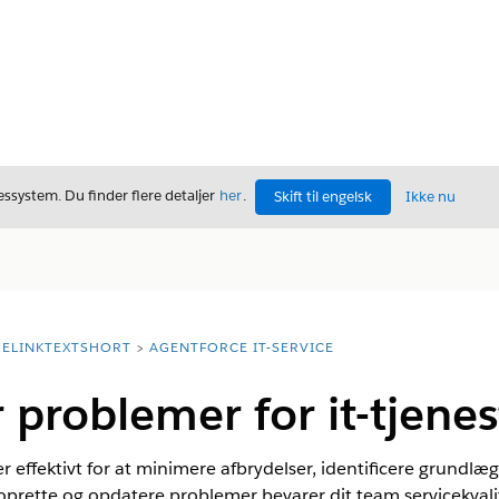
ssystem. Du finder flere detaljer
her
.
Skift til engelsk
Ikke nu
ELINKTEXTSHORT
AGENTFORCE IT-SERVICE
 problemer for it-tjenes
 effektivt for at minimere afbrydelser, identificere grund
 oprette og opdatere problemer bevarer dit team servicekval