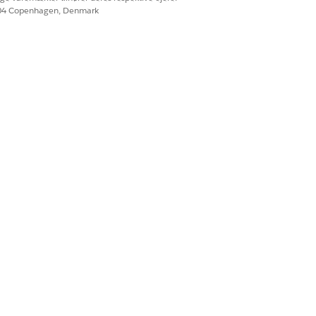
604 Copenhagen, Denmark
dersøgelse af tilbagevendende
 et problem håndteres, hvilket
eret af
. Dette er de obligatoriske
at sikre en langsigtet løsning på
eres effektivt, og at