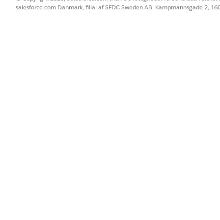
salesforce.com Danmark, filial af SFDC Sweden AB. Kampmannsgade 2, 1
prette og administrere problemer for at starte en formel un
blemer sikrer medarbejdere, at den grundlæggende årsag til
ekvaliteten og forbedre den driftsmæssige ydeevne.
og vælge
Problemer
og derefter klikke på
Ny
.
 oprette problemer fra hændelsesregistrering.
ilfælde
og
påvirkning
. Det anbefales også at udfylde
rapport
en af felterne, når du har oprettet problemet.
gere detaljer under problemlivscyklussen.
 for problem
er identificering af grundlæggende årsag til et problem for 
ngsbestræbelser til problemer sikrer, at rettelser implement
s og kontrolleres.