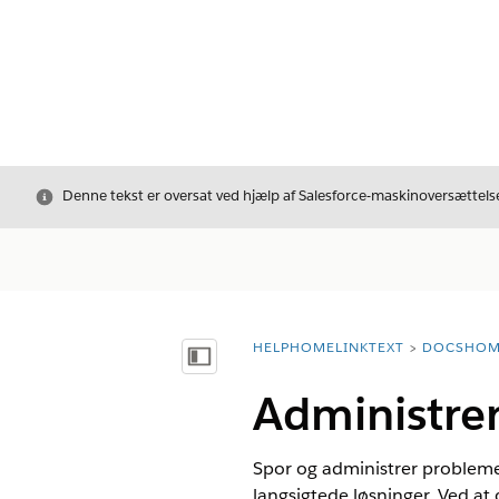
Luk
Denne tekst er oversat ved hjælp af Salesforce-maskinoversættelse
HELPHOMELINKTEXT
DOCSHOM
breadcrumbDescription
Vis indholdsfortegnelse
Administrer
Spor og administrer problemer
langsigtede løsninger. Ved at