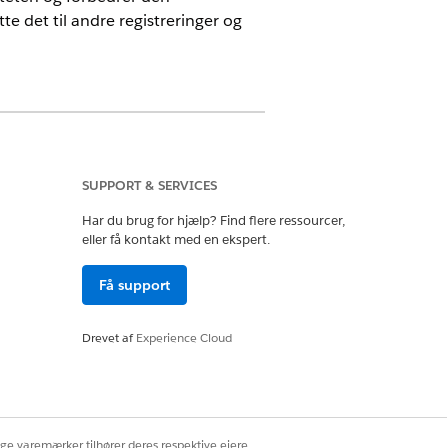
 det til andre registreringer og
SUPPORT & SERVICES
Har du brug for hjælp? Find flere ressourcer,
eller få kontakt med en ekspert.
iceproblemer
r
Få support
d it-servicehændelse
Drevet af
Experience Cloud
-serviceproblemer
t-serviceproblemer
sløsere
ige varemærker tilhører deres respektive ejere.