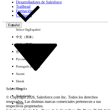
Desarrolladores de Salesforce
Trailhead
Experiencia
Formación
Confianza
Español
Select Org
Español
Borrar todo
Listo
中文（简体）
中文（繁體）
한국어
Русский
Português (Brasil)
Suomi
Dansk
Select Org
Svenska
Nederlands
© Copyright 2026, Salesforce.com Inc. Todos los derechos
reservados. Las distintas marcas comerciales pertenecen a sus
Norsk
respectivos propietarios.
No hay resultados