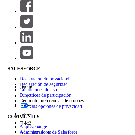
Filtros (0)
SELECCIONAR FILTROS
Agregar
Área de productos
Repercusión de función
SALESFORCE
Declaración de privacidad
Declaración de seguridad
English
Condiciones de uso
Directrices de participación
Français
Centro de preferencias de cookies
Deutsch
Sus opciones de privacidad
Edición
Italiano
COMMUNITY
日本語
AppExchange
Administradores de Salesforce
Español (México)