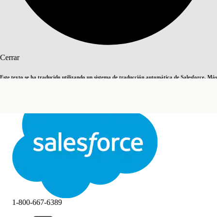
Buscar
Cerrar
Este texto se ha traducido utilizando un sistema de traducción automática de Salesforce. Más
Cambiar a inglés
Ahora no
información
aquí
.
Cerrar
Cerrar
1-800-667-6389