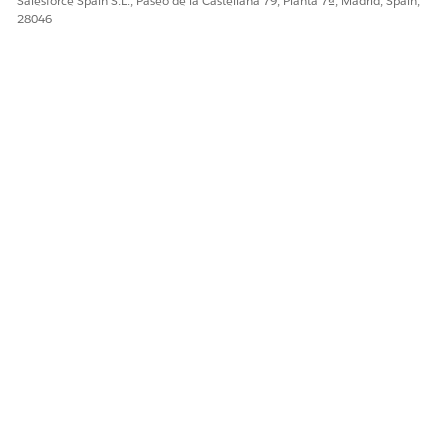
Salesforce Spain S.L., Paseo de la Castellana 79, Planta 7ª, Madrid, Spain,
28046