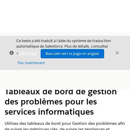
Ce texte a été traduit à l’aide du système de traduction
automatique de Salesforce. Plus de détails, consultez
Fermer
Ferme
<
cette page
.
Basculer vers la page en anglais
Fermer
Pas maintenant
Table des
Afficher la table des matières
matières
Tableaux de bord de gestion
des problèmes pour les
services informatiques
Utilisez des tableaux de bord pour Gestion des problèmes afin
de suivre les métriques clés, de suivre les tendances et