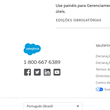
Use painéis para Gerenciamen
úteis.
EDIÇÕES OBRIGATÓRIAS
Disponível em: Lightning Exper
Disponível em: Edições
Enterpri
SALESFO
Você pode criar ou personaliza
Declaraçã
Alguns dados nos relatórios 
1-800-667-6389
Declaraç
os direitos e os SLAs não est
Termos d
violações de SLA, crie a polí
Diretrize
obter mais informações, cons
Centro de
Painel do Gerenciador de pro
Sua
O painel Gerenciador de prob
da equipe. Esse painel permi
implementem melhorias estra
Select Org
Português (Brasil)
Painel do Processador de pro