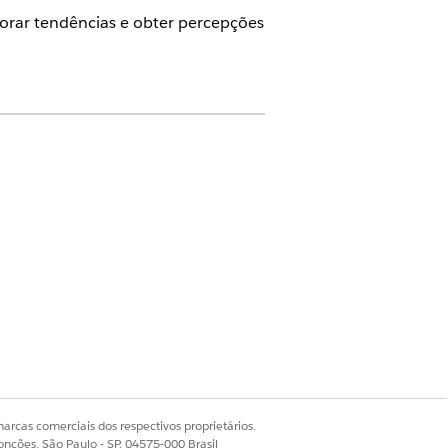
torar tendências e obter percepções
e negócios específicos.
os e registros necessários ou se
lizar dados relacionados a
tica de SLA personalizada. Para
, eficiência de resolução e desempenho
as recorrentes, analisem causas-raiz e
arcas comerciais dos respectivos proprietários.
onções, São Paulo - SP, 04575-000 Brasil