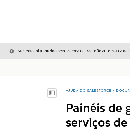
Fechar
Este texto foi traduzido pelo sistema de tradução automática da 
AJUDA DO SALESFORCE
DOCUM
Você está aqui:
Mostrar índice
Painéis de
serviços de