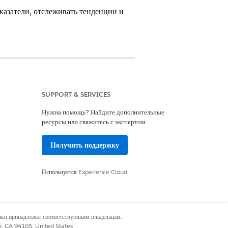
азатели, отслеживать тенденции и
SUPPORT & SERVICES
определенными бизнес-требованиями.
Нужна помощь? Найдите дополнительные
ресурсы или свяжитесь с экспертом.
мым полям и записям или если права и
ых, связанных с нарушениями
Получить поддержку
оглашения об уровне обслуживания на
. Дополнительную информацию см. в
Используется
Experience Cloud
ективности решения и производительности
щиеся проблемы, анализировать коренные
наки принадлежат соответствующим владельцам.
co, CA 94105, United States