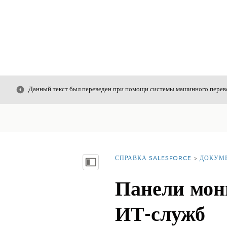
Закрыть
Данный текст был переведен при помощи системы машинного перево
СПРАВКА SALESFORCE
ДОКУМ
Вы находитесь здесь:
Показать содержание
Панели мон
ИТ-служб