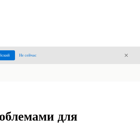
Закры
йский
Не сейчас
Закрыт
облемами для