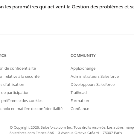
on les paramètres qui activent la Gestion des problèmes et s
erience
prise
,
Performance
et
Unlimited
avec Agentforce IT Service.
RCE
COMMUNITY
AUTORISATIONS UTILISATEUR REQUISES
on de confidentialité
AppExchange
mes :
Profil Administrateur systèm
n relative à la sécurité
Administrateurs Salesforce
 d’utilisation
Développeurs Salesforce
 configuration dans des enregistrements de problème, activ
s de participation
Trailhead
 préférence des cookies
Formation
ccédez à l'onglet Fonctionnalités, recherchez et sélectionnez
Gesti
 choix en matière de confidentialité
Confiance
s sur
Activer
, puis confirmez les modifications.
 de
Activer les validations
de champ.
estion
des problèmes, activez
Validations de champ
par défaut.
© Copyright 2026, Salesforce.com Inc. Tous droits réservés. Les autres marqu
vec Einstein
pour utiliser Einstein afin de créer des problèmes à par
Salesforce.com France SAS – 3 Avenue Octave Gréard – 75007 Paris