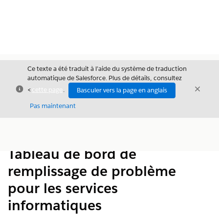
Ce texte a été traduit à l’aide du système de traduction
automatique de Salesforce. Plus de détails, consultez
Fermer
Ferme
<
cette page
.
Basculer vers la page en anglais
Fermer
Pas maintenant
Table des
Afficher la table des matières
matières
Tableau de bord de
remplissage de problème
pour les services
informatiques