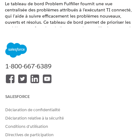
Le tableau de bord Problem Fulfiller fournit une vue
centralisée des problèmes attribués à l'exécutant TI connecté,
qui l'aide à suivre efficacement les problèmes nouveaux,
ouverts et résolus. Ce tableau de bord permet de prioriser les
problèmes en fonction de l'urgence, de surveiller les temps de
résolution moyens et de gérer les charges de travail.
ÉDITIONS REQUISES
Disponible avec : Lightning Experience
1-800-667-6389
Disponible avec : éditions
Enterprise
,
Performance
et
Unlimited
avec Agentforce IT Service.
Le tableau de bord répond aux questions suivantes :
SALESFORCE
Nouveaux problèmes
Quel est le nombre total de nouveaux problèmes créés,
Déclaration de confidentialité
classés par priorité ?
Déclaration relative à la sécurité
Quel est le nombre total de nouveaux problèmes résolus,
Conditions d’utilisation
classés par priorité ?
Comment la tendance des nouveaux problèmes se
Directives de participation