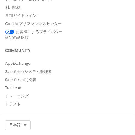
未解決の問題のカテゴリ別の現在の内訳は?
利用規約
解決済みの問題
参加ガイドライン:
Cookie プリファレンスセンター
問題を解決するまでの平均時間は、優先度別に分類されます
か?
お客様によるプライバシー
設定の選択肢
解決コードに基づく問題解決の分布は?
注意が必要な問題
COMMUNITY
現在割り当てられておらず、アクションが必要な問題は?
AppExchange
現在、SLA に違反している問題はありますか?
Salesforce システム管理者
問題テーブル
Salesforce 開発者
自分に割り当てられた問題の詳細 (優先度、作成日、件名など)
Trailhead
は?
トレーニング
トラスト
この記事で問題は解決されましたか?
ご意見をお待ちしております。
Select Org
日本語
はい
いいえ