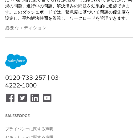
規の問題、進行中の問題、解決済みの問題を効果的に追跡できま
す。このダッシュボードでは、緊急度に基づいて問題の優先度を
設定し、平均解決時間を監視し、ワークロードを管理できます。
必要なエディション
使用可能なインターフェース: Lightning Experience
使用可能なエディション: Agentforce IT Service が付属する
Enterprise
Edition、
Performance
Edition、および
Unlimited
Edition。
0120-733-257 | 03-
このダッシュボードでは、次の質問の回答を得ることができま
4222-1000
す。
新しい問題
優先度で分類された新しい問題の合計数は?
優先度で分類された、解決された新しい問題の総数は?
SALESFORCE
新しい問題の傾向と解決済みの問題の経時的な傾向は?
Open Problems (未解決の問題)
プライバシーに関する声明
現在進行中の問題の優先度別の内訳をお答えください。
セキュリティに関する声明