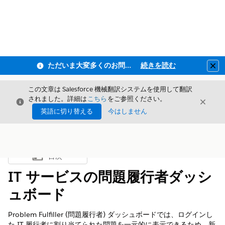
ただいま大変多くのお問い合わせをいただいており、ご連絡までにお時間を頂戴しております
続きを読む
Clo
この文章は Salesforce 機械翻訳システムを使用して翻訳
されました。詳細は
こちら
をご参照ください。
閉じる
閉じ
閉じる
英語に切り替える
今はしません
目次
目次を表示
IT サービスの問題履行者ダッシ
ュボード
Problem Fulfiller (問題履行者) ダッシュボードでは、ログインし
た IT 履行者に割り当てられた問題を一元的に表示できるため、新