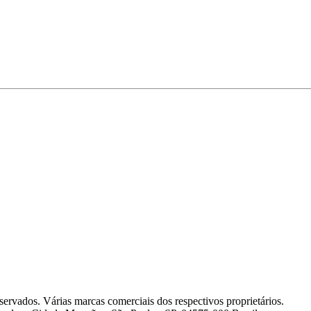
os problemas com as principais informações, como assunto, destina
servados. Várias marcas comerciais dos respectivos proprietários.