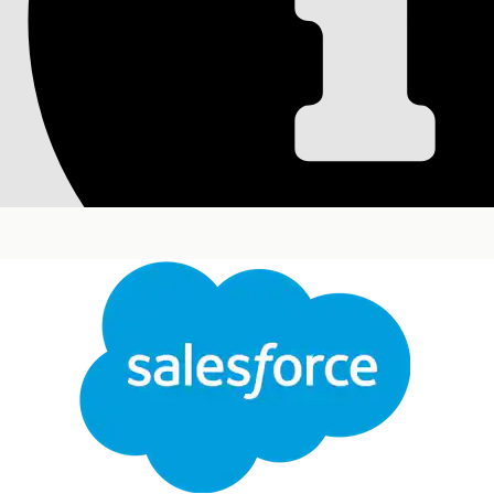
Painel do Gerencia
de TI
O painel Gerenciador de problemas oferece percep
desempenho da equipe. Esse painel permite que o
analisem causas-raiz e implementem melhorias est
Edições obrigatórias
Disponível em: Lightning Experience
Disponível em: Edições
Enterprise
,
Performance
O painel responde a estas perguntas:
Fechar
Problemas novos e fechados
Este texto foi traduzido pelo sistema de tradução automática da Salesforce. Mais detalhes
aq
Qual é o número total de novos problemas criados
Qual é o número total de novos problemas fechad