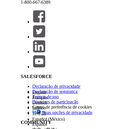
1-800-667-6389
Como a tendência de novos problemas se compara
Qual é a distribuição de novos problemas por prio
Qual é a distribuição de problemas fechados por p
Qual é a distribuição de novos problemas com bas
Fechar
Fechar
Quem são os principais registradores de problema
Problemas em aberto
Salesforce Help | Article
Qual é o detalhamento de problemas abertos por 
Qual é a divisão de problemas abertos por categor
Qual é o detalhamento de problemas abertos por
Problemas resolvidos
SALESFORCE
Qual é o tempo médio para fechar problemas, div
Qual é a distribuição de resolução de problemas 
Declaração de privacidade
Qual é o tempo de resolução de problemas para d
Declaração de segurança
English
Termos de uso
Français
Problemas que precisam de atenção
Diretrizes de participação
Deutsch
Centro de preferência de cookies
Italiano
Quais problemas estão violando seu SLA no mom
Suas opções de privacidade
日本語
Quais problemas atualmente não estão atribuído
Español (México)
Qual é a contagem de violações de SLA por difer
COMMUNITY
Español