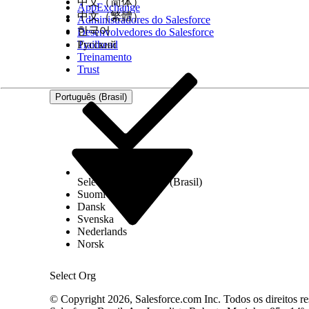
Tabela de problemas
中文（简体）
AppExchange
中文（繁體）
Administradores do Salesforce
A Tabela de problemas fornece detalhes de todos 
한국어
Desenvolvedores do Salesforce
Trailhead
Русский
Treinamento
Trust
Português (Brasil)
Select Org
Português (Brasil)
Suomi
Dansk
Svenska
Nederlands
Norsk
Select Org
© Copyright 2026, Salesforce.com Inc. Todos os direitos re