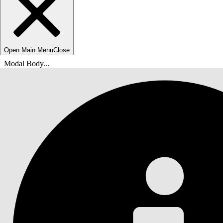
Open Main Menu
Close
Modal Body...
Você está aqui:
Ajuda do Salesforce
Documentação
Serviço de TI do Agentforce