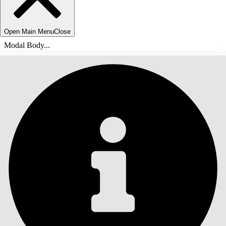
Open Main Menu
Close
Modal Body...
SISÄLLYSLUETTELO
Haku
Näytä sisällysluettelo
Sisällysluettelo