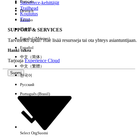
Français
Salesforce-kehittäjät
Trailhead
Deutsch
Kokemus
Koulutus
Trust
Italiano
日本語
SUPPORT & SERVICES
Español (México)
Tarvitsetko apua? Hae lisää resursseja tai ota yhteys asiantuntijaan.
Tyhjennä kaikki
Valmis
Español
Hanki tukea
中文（简体）
Tarjoaja
Experience Cloud
中文（繁體）
Suomi
한국어
Русский
Português (Brasil)
Select Org
Suomi
Ei tuloksia