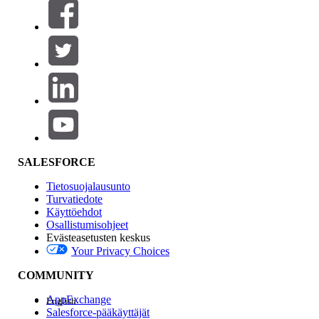
Suodattimet (0)
VALITSE SUODATTIMET
Lisää
Tuotealue
Ominaisuuden vaikutus
SALESFORCE
Tietosuojalausunto
Turvatiedote
Käyttöehdot
Osallistumisohjeet
Evästeasetusten keskus
Your Privacy Choices
Edition
COMMUNITY
AppExchange
English
Salesforce-pääkäyttäjät