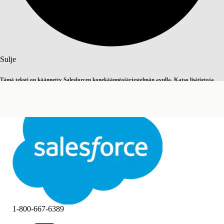
Haku
Sulje
Tämä teksti on käännetty Salesforcen konekäännösjärjestelmän avulla. Katso lisätietoja
Vaihda englantiin
Ei nyt
täältä
.
Sulje
Sulje
1-800-667-6389