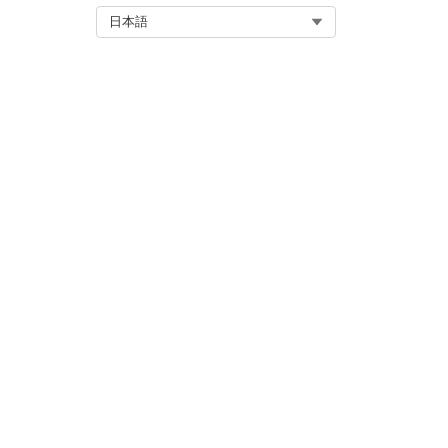
Select Org
日本語
IT サービスの問題履行者
IT サービス問題リスク受け入れ
IT サービスの問題の再開
IT サービスインシデント問題ア
IT サービス問題変更関連付け
ITService 問題リリース関連付け
IT サービス問題の関連付けリゾ