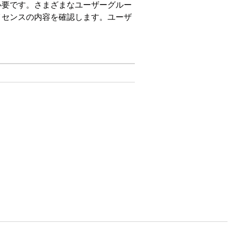
必要です。さまざまなユーザーグルー
イセンスの内容を確認します。ユーザ
on、および
Unlimited
Edition。
して問題を管理できます。これらのグ
ジェクトへのアクセス権が提供されま
集]、[ViewAllFields]、
View」、「Create」、「Edit」、
ords」、「ViewAllFields」、
要求の表示、作成、編集、ViewAllFields、