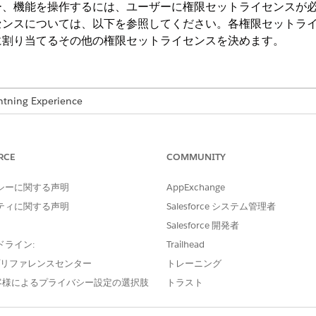
ー、機能を操作するには、ユーザーに権限セットライセンスが
センスについては、以下を参照してください。各権限セットラ
に割り当てるその他の権限セットライセンスを決めます。
ng Experience
e IT Service が付属する
Enterprise
Edition、
Performance
Editi
ットグループと「問題履行者」権限セットグループにアクセス
RCE
COMMUNITY
なすべての権限と、IT ビジネスプロセスの操作に必要なオブ
シーに関する声明
AppExchange
ティに関する声明
Salesforce システム管理者
Salesforce 開発者
ライセンスの内容
ドライン:
Trailhead
インシデントの [表示]、[作成]、[編
e プリファレンスセンター
トレーニング
[ViewAllRecords]。問題の「
客様によるプライバシー設定の選択肢
トラスト
「Delete」、「ModifyAllRec
「ViewAllRecords」。変更
ViewAllRecords。