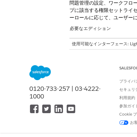
問題管理の設定、ワークフロ
プに該当する権限セットライ
ーロールに応じて、ユーザー
必要なエディション
使用可能なインターフェース: Lightni
使用可能なエディション: Agentforc
「問題マネージャー」権限セ
SALESFO
ループでは、機能に対する必要
プライバ
す。
0120-733-257 | 03-4222-
セキュリ
権限セットライセンス
1000
利用規約
権限セットライセンス名
参加ガイ
IT サービス問題マネージャー
Cooki
お