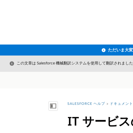
閉じる
この文章は Salesforce 機械翻訳システムを使用して翻訳されまし
SALESFORCE ヘルプ
ドキュメント
詳細情報:
目次を表示
IT サービ