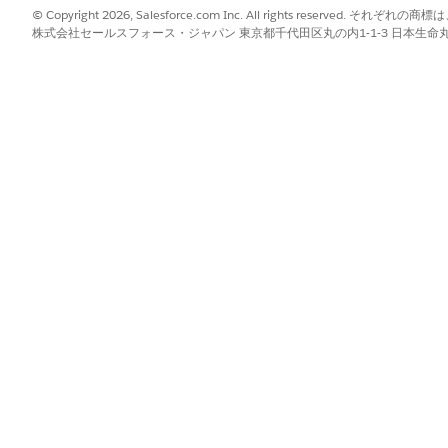
© Copyright 2026, Salesforce.com Inc. All rights reserve
インシデントの View、ViewAllF
株式会社セールスフォース・ジャパン 東京都千代田区丸の内1-1-3 日本生命丸の内ガ
示]、[作成]、[編集]、[ViewAllF
表示、作成、編集、ViewAllField
ViewAllFields、ViewAllRecor
IT サービスの問題レコード
ーザーに付与します。
IT サービスの問題レコード
与します。
ソシエーター
IT サービスのインシデント
削除するためのアクセス権を
IT サービスの問題および変
ためのアクセス権をユーザー
IT サービスの問題とリリー
ためのアクセス権をユーザー
ルバー
IT サービスの問題の関連付
ーザーに付与します。