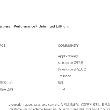
erprise
、
Performance
和
Unlimited
Edition。
问题履行者权限集组来管理问题。这些小组提供对功能的所有必需
RCE
COMMUNITY
AppExchange
许可证包含的内容
Salesforce 管理员
查看、创建、编辑、查看所有字段、
Salesforce 开发人员
建、编辑、删除、ModifyAllRecord
for Problem。查看、创
Trailhead
AllRecords。
 首选项中心
培训
View、ViewAllFields、View
的隐私选择
Trust
辑、查看所有字段、查看所有
所有字段、查看变更请求的 AllReco
ViewAllRecords for Release。
© Copyright 2026, Salesforce.com Inc. 公司版权所有。保留所
Salesforce, Inc. Salesforce Tower, 415 Mission Street, 3rd Floor, San Francis