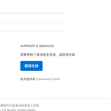
权限，以及对使用 IT 业务流程所
SUPPORT & SERVICES
需要帮助？查找更多资源，或联系专家。
获得支持
查看事件的 AllRecords。查看、创
s、ViewAllFields、ViewAllRecords
建、编辑、查看所有字段、查看变更请求的
技术提供者
Experience Cloud
AllRecords for Incident。查看、创建、编
记录以了解问题。查看、创建、编辑、查看
rds。View、ViewAllFields、
有权利。其他各商标均为其各自的所有人所有。
co, CA 94105, United States