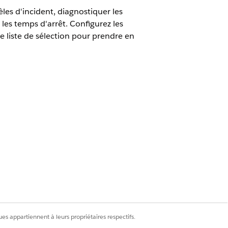
les d'incident, diagnostiquer les
 les temps d'arrêt. Configurez les
de liste de sélection pour prendre en
tionnalités associées pour Agentforce IT
ramètres, les workflows et les
 s’appliquent aux différents groupes
elles sont les autres licences
es appartiennent à leurs propriétaires respectifs.