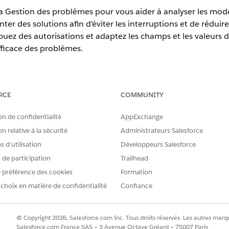
la Gestion des problèmes pour vous aider à analyser les modè
r des solutions afin d'éviter les interruptions et de réduire
ibuez des autorisations et adaptez les champs et les valeurs 
fficace des problèmes.
erience
RCE
COMMUNITY
prise
,
Performance
et
Unlimited
avec Agentforce IT Service.
on de confidentialité
AppExchange
és de Gestion des problèmes
n relative à la sécurité
Administrateurs Salesforce
on les paramètres qui activent la Gestion des problèmes et ses fonc
 d’utilisation
Développeurs Salesforce
s de participation
Trailhead
stion des problèmes pour les services informatiques
 préférence des cookies
Formation
ir des licences d'ensemble d'autorisations pour interagir avec les pa
 choix en matière de confidentialité
Confiance
s problèmes. Découvrez quelles licences d’ensemble d’autorisations
escriptif de chaque licence d’ensemble d’autorisations. Déterminez qu
ttribuer aux utilisateurs selon leur rôle.
© Copyright 2026, Salesforce.com Inc. Tous droits réservés. Les autres marqu
Salesforce.com France SAS – 3 Avenue Octave Gréard – 75007 Paris