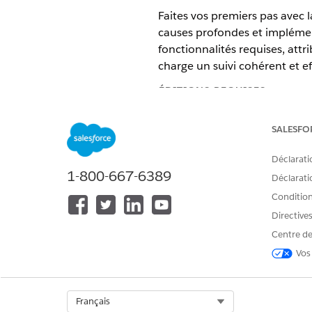
Faites vos premiers pas avec 
causes profondes et implémente
fonctionnalités requises, attr
charge un suivi cohérent et e
ÉDITIONS REQUISES
Disponible avec : Lightning Exp
SALESFO
Disponible avec : éditions
Enter
Déclarati
1-800-667-6389
Activation des fonctionnalit
Déclaratio
Activez dans votre organisati
Conditions
Service.
Directive
Ensembles d'autorisations Ge
Centre de
Les utilisateurs doivent déten
Vos
fonctionnalités de Gestion de
d’utilisateurs, ainsi que le d
d’ensemble d’autorisations à a
Select Org
Français