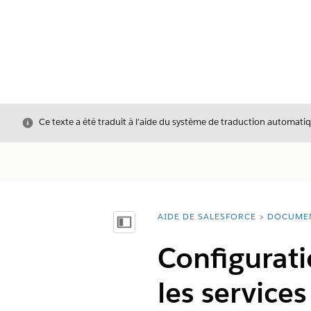
Fermer
Ce texte a été traduit à l’aide du système de traduction automatiq
AIDE DE SALESFORCE
DOCUME
Vous êtes ici :
Afficher la table des matières
Configurati
les service