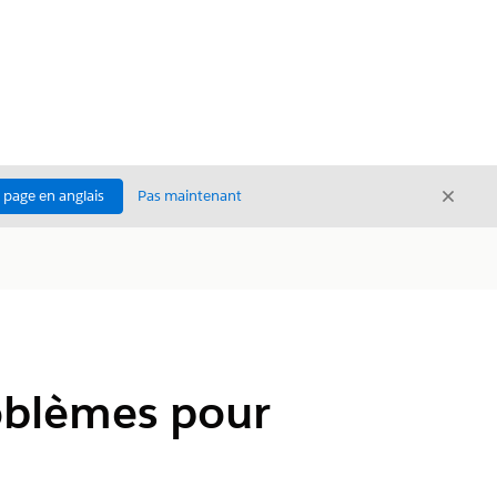
Ferme
a page en anglais
Pas maintenant
Fermer
roblèmes pour