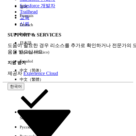
Salesforce 개발자
영어
경험
Trailhead
Français
교육
신뢰
Deutsch
Italiano
SUPPORT & SERVICES
모두 지우기
완료
日本語
도움이 필요한 경우 리소스를 추가로 확인하거나 전문가의 
움을 받으십시오.
Español (México)
Español
지원 받기
中文（简体）
제공자
Experience Cloud
中文（繁體）
한국어
Select Org
한국어
Русский
결과 없음