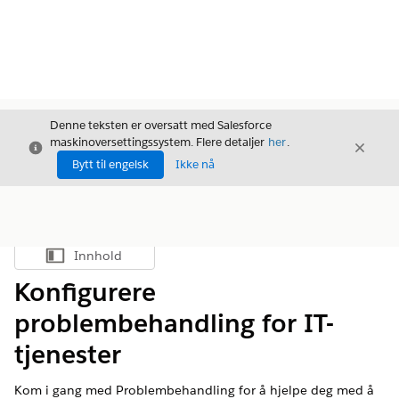
Denne teksten er oversatt med Salesforce
maskinoversettingssystem. Flere detaljer
her
.
Avslutt
Avslut
Avslutt
Bytt til engelsk
Ikke nå
Innhold
Vis innholdsfortegnelse
Konfigurere
problembehandling for IT-
tjenester
Kom i gang med Problembehandling for å hjelpe deg med å