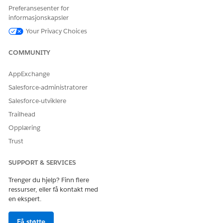
hver tillatelsessettlisens tilbyr. Avhengig av brukerrollene
Preferansesenter for
informasjonskapsler
må du bestemme hvilke andre tillatelsessettlisenser som
skal tildeles til brukere.
Your Privacy Choices
COMMUNITY
AppExchange
HJALP DENNE ARTIKKELEN MED Å LØSE PROBLEMET DITT?
Salesforce-administratorer
La oss få vite det slik at vi kan forbedre!
Salesforce-utviklere
Ja
Nei
Trailhead
Opplæring
Trust
SUPPORT & SERVICES
Trenger du hjelp? Finn flere
ressurser, eller få kontakt med
en ekspert.
Få støtte