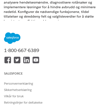
analysere hendelsesmønstre, diagnostisere rotårsaker og
implementere løsninger for å hindre avbrudd og minimere
nedetid. Konfigurer de nødvendige funksjonene, tildel
tillatelser og skreddersy felt og valglisteverdier for å støtte
konsistent og effektiv problemsporing.
NØDVENDIGE UTGAVER
Tilgjengelig i Lightning Experience
Tilgjengelig i
Enterprise
,
Performance
og
Unlimited
Edition
1-800-667-6389
med Agentforce IT Service.
Aktivere funksjoner for problembehandling
Slå på innstillinger i organisasjonen som aktiverer
Problembehandling og tilhørende funksjoner for
SALESFORCE
Agentforce IT Service.
Personvernerklæring
Problembehandlingstillatelsessett for IT-tjenester
Brukere trenger tillatelsessettlisenser for å samhandle med
Sikkerhetserklæring
innstillinger, arbeidsflyter og funksjoner for
Vilkår for bruk
Problembehandling. Se hvilke tillatelsessettlisenser som
Retningslinjer for deltakelse
gjelder for forskjellige grupper med brukere. Forstå hva