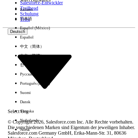
Select Org
Deutsch
Salesforce-Entwickler
Trailhead
Italiano
Erfahrung
Schulung
日本語
Trust
Español (México)
Deutsch
Español
Alle löschen
Fertig
中文（简体）
中文（繁體）
한국어
Русский
Português (Brasil)
Suomi
Dansk
Select Org
Svenska
Nederlands
© Copyright 2026, Salesforce.com Inc. Alle Rechte vorbehalten.
Die verschiedenen Marken sind Eigentum der jeweiligen Inhaber.
Norsk
Salesforce.com Germany GmbH, Erika-Mann-Str. 31, 80636
Keine Ergebnisse