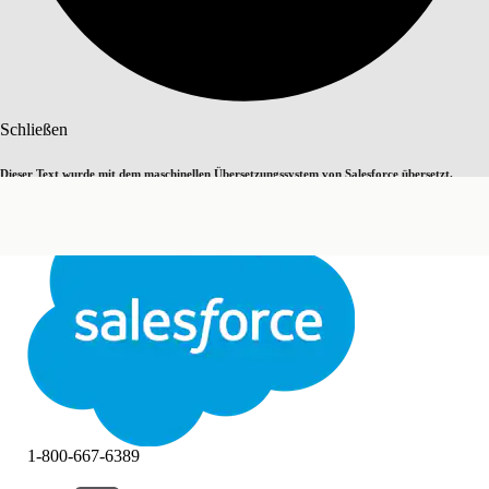
Suche
Schließen
Dieser Text wurde mit dem maschinellen Übersetzungssystem von Salesforce übersetzt.
Zu Englisch wechseln
Nicht jetzt
Weitere Details finden Sie
hier
.
Schließen
Schließen
1-800-667-6389