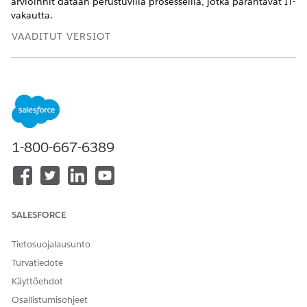
arvioinnit dataan perustuvilla prosesseilla, jotka parantavat IT-
vakautta.
VAADITUT VERSIOT
Käytettävissä: Lightning Experiencessa
Käytettävissä:
Enterprise
Edition- ja
Unlimited
Edition -
versioissa Einstein for IT Services -lisäosalla ja AI Ac
accelerator for IT Services -lisäosalla.
1-800-667-6389
Change Risk Prediction -sovelluksen asentaminen
Kirjoita Määritykset-valikon Pikahaku-kenttään
ja
malleja
valitse
Sovellukset
|
Älykkäät sovellukset
-osiosta
malleja
.
Valitse käytettävissä olevien mallien luettelosta
SALESFORCE
alasvetovalikko Muuta riskiä -ennusteelle ja valitse sitten
Luo sovellus
.
Tietosuojalausunto
Valitse datatilan nimestä oletusarvoinen datatila
sovelluksen asennukselle ja napsauta
Seuraava
.
Turvatiedote
Syötä Koulutus kesto -kenttään päivien lukumäärä
Käyttöehdot
historiatietoja, joita käytetään mallin kouluttamiseen
Osallistumisohjeet
(oletus on 365 päivää) ja napsauta
Seuraava
.