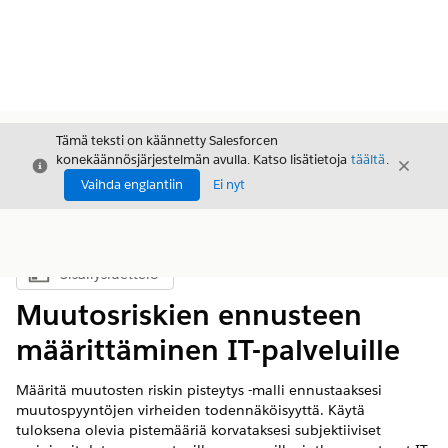
Tämä teksti on käännetty Salesforcen
konekäännösjärjestelmän avulla. Katso lisätietoja
täältä
.
Sulje
Sulje
Sulje
Vaihda englantiin
Ei nyt
Sisällysluettelo
Näytä sisällysluettelo
Muutosriskien ennusteen
määrittäminen IT-palveluille
Määritä muutosten riskin pisteytys -malli ennustaaksesi
muutospyyntöjen virheiden todennäköisyyttä. Käytä
tuloksena olevia pistemääriä korvataksesi subjektiiviset