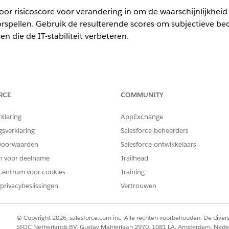
oor risicoscore voor verandering in om de waarschijnlijkhei
rspellen. Gebruik de resulterende scores om subjectieve b
 die de IT-stabiliteit verbeteren.
ience
RCE
COMMUNITY
limited
Edition met uitbreiding Einstein voor IT-services en uitbreid
rklaring
AppExchange
nderingsrisico installeren
gsverklaring
Salesforce-beheerders
voorwaarden
Salesforce-ontwikkelaars
op in het vak Snel zoeken en selecteer
Sjablonen
onder
Apps
|
Int
n
hikbare sjablonen de vervolgkeuzelijst voor Voorspelling risico wijz
en voor deelname
Trailhead
uimte de standaardgegevensruimte voor de toepassingsinstallatie 
centrum voor cookies
Training
ur het aantal dagen aan historische gegevens op dat moet worden g
privacybeslissingen
Vertrouwen
ende
.
 pagina Voorzieningen selecteren de tekstuele, numerieke en catego
nisatie, en klik vervolgens op
Volgende
.
© Copyright 2026, salesforce.com inc. Alle rechten voorbehouden. De dive
s opgeven een appnaam, beschrijving en logboekniveau op.
SFDC Netherlands BV, Gustav Mahlerlaan 2970, 1081 LA, Amsterdam, Nede