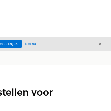
Sluite
n op Engels
Niet nu
Sluiten
stellen voor