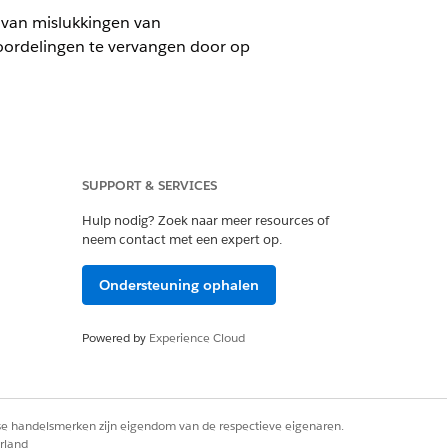
d van mislukkingen van
eoordelingen te vervangen door op
SUPPORT & SERVICES
ing AI Accelerator voor IT-services.
Hulp nodig? Zoek naar meer resources of
neem contact met een expert op.
elligente apps
.
Ondersteuning ophalen
igen en selecteer vervolgens
App maken
.
en klik op
Volgende
.
Powered by
Experience Cloud
ebruikt voor modeltraining (standaard
rische variabelen die relevant zijn
rse handelsmerken zijn eigendom van de respectieve eigenaren.
rland