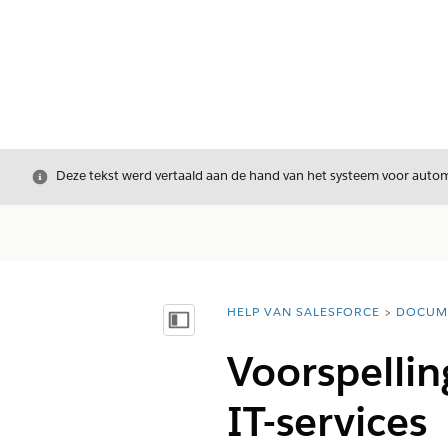
Sluiten
Deze tekst werd vertaald aan de hand van het systeem voor automa
HELP VAN SALESFORCE
DOCUM
U bent hier:
Inhoudsopgave weergeven
Voorspelling
IT-services