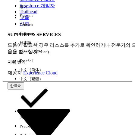
Salesforce 개발자
영어
경험
Trailhead
Français
교육
신뢰
Deutsch
Italiano
SUPPORT & SERVICES
모두 지우기
완료
日本語
도움이 필요한 경우 리소스를 추가로 확인하거나 전문가의 
움을 받으십시오.
Español (México)
Español
지원 받기
中文（简体）
제공자
Experience Cloud
中文（繁體）
한국어
Select Org
한국어
Русский
결과 없음