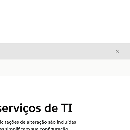
Fecha
Fechar
serviços de TI
icitações de alteração são incluídas
cas simplificam sua configuração,