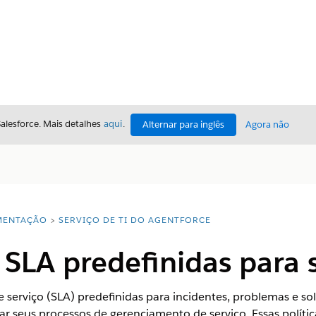
Salesforce. Mais detalhes
aqui
.
Alternar para inglês
Agora não
ENTAÇÃO
SERVIÇO DE TI DO AGENTFORCE
e SLA predefinidas para 
e serviço (SLA) predefinidas para incidentes, problemas e sol
tar seus processos de gerenciamento de serviço. Essas políti