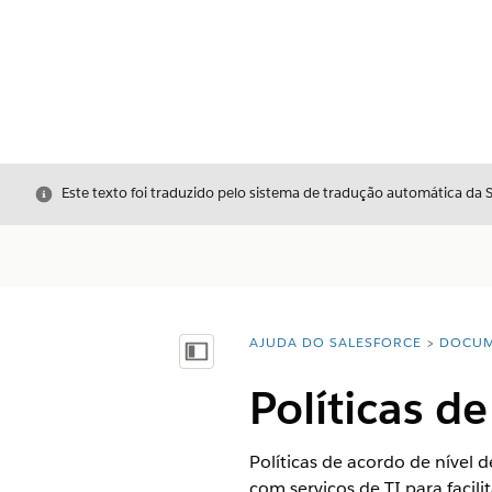
Fechar
Este texto foi traduzido pelo sistema de tradução automática da 
AJUDA DO SALESFORCE
DOCUM
Você está aqui:
Mostrar índice
Políticas d
Políticas de acordo de nível d
com serviços de TI para facili