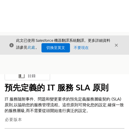
此文已使用 Salesforce 機器翻譯系統翻譯。更多詳細資料
結束
結束
結束
請參見
此處
。
切換至英文
不要現在
目錄
顯示目錄
預先定義的 IT 服務 SLA 原則
IT 服務隨附事件、問題和變更要求的預先定義服務層級契約 (SLA)
原則,以協助您的服務管理流程。這些原則可簡化您的設定,確保一致
的服務層級,而不需要從頭開始進行廣泛的設定。
必要版本