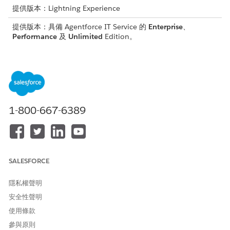
提供版本：Lightning Experience
提供版本：具備 Agentforce IT Service 的
Enterprise
、
Performance
及
Unlimited
Edition。
適用於 IT 服務事件的 SLA 原則
「事件標準支援 SLA」原則適用於營業時間的事件記錄,受「事
件」權益管理。此原則會在建立事件記錄時生效,並在記錄狀態
達到「已解決」、「已完成」或「已結束」時結束。原則根據事
件的優先順序包含數個關鍵里程碑。
1-800-667-6389
適用於 IT 服務問題的 SLA 原則
「問題 SLA 的標準支援」原則會連結至標準「問題」權益,並會
從建立記錄開始,套用至預設營業時間內的問題記錄。原則主要
著重於「根原因完成時間」里程碑,且根據問題的優先順序有不
同的目標。
SALESFORCE
適用於 IT 服務變更要求的 SLA 原則
隱私權聲明
「變更要求 SLA 標準支援」原則適用於預設營業時間的變更要
安全性聲明
求記錄,受「變更要求」權益管理。此原則會在建立變更要求記
錄時生效。此原則的主要焦點是「確認變更」里程碑。
使用條款
參與原則