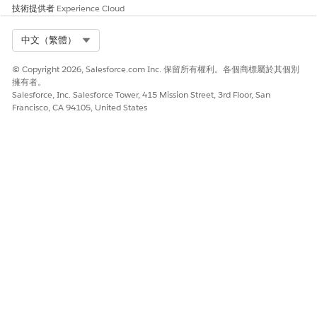
技術提供者
Experience Cloud
Select Org
中文（繁體）
© Copyright 2026, Salesforce.com Inc. 保留所有權利。各個商標屬於其個別
擁有者。
Salesforce, Inc. Salesforce Tower, 415 Mission Street, 3rd Floor, San
Francisco, CA 94105, United States