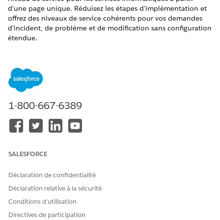
d'une page unique. Réduisez les étapes d'implémentation et
offrez des niveaux de service cohérents pour vos demandes
d'incident, de problème et de modification sans configuration
étendue.
ÉDITIONS REQUISES
Disponible avec : Lightning Experience
Disponible avec : éditions
Enterprise
,
Performance
et
Unlimited
avec Agentforce IT Service.
1-800-667-6389
AUTORISATIONS UTILISATEUR REQUISES
Pour configurer Gestion des
Personnaliser l'application
accords de niveau de service
SALESFORCE
:
Déclaration de confidentialité
Dans la page Salesforce Go, sous l'onglet Fonctionnalités,
Déclaration relative à la sécurité
recherchez
.
SLA Management for IT Service
Dans SLA Management for IT Service, cliquez sur
Conditions d’utilisation
Configurer
.
Directives de participation