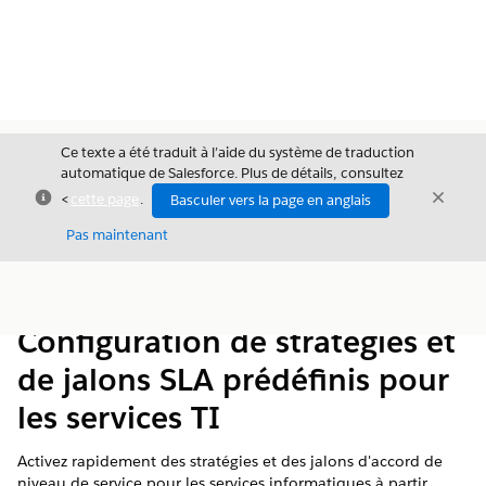
Ce texte a été traduit à l’aide du système de traduction
automatique de Salesforce. Plus de détails, consultez
Fermer
Ferme
<
cette page
.
Basculer vers la page en anglais
Fermer
Pas maintenant
Table des
Afficher la table des matières
matières
Configuration de stratégies et
de jalons SLA prédéfinis pour
les services TI
Activez rapidement des stratégies et des jalons d'accord de
niveau de service pour les services informatiques à partir