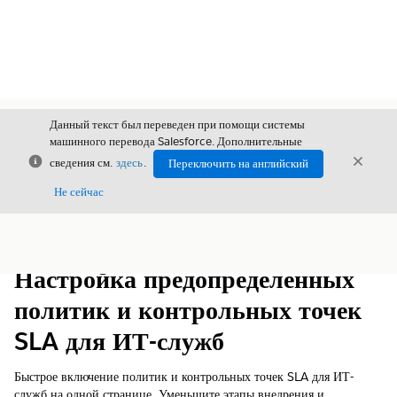
Данный текст был переведен при помощи системы
машинного перевода Salesforce. Дополнительные
Закрыть
Закры
сведения см.
здесь
.
Переключить на английский
Закрыт
Не сейчас
Содержание
Показать содержание
Настройка предопределенных
политик и контрольных точек
SLA для ИТ-служб
Быстрое включение политик и контрольных точек SLA для ИТ-
служб на одной странице. Уменьшите этапы внедрения и