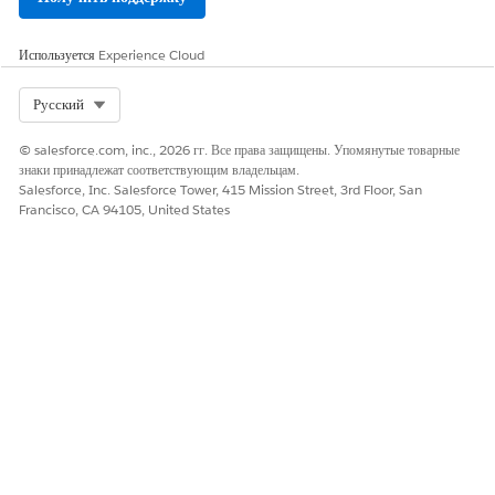
Используется
Experience Cloud
ЭТА СТАТЬЯ РЕШИЛА ВАШУ ПРОБЛЕМУ?
Select Org
Русский
Оставьте свой отзыв, чтобы мы могли стать лучше!
Да
Нет
© salesforce.com, inc., 2026 гг. Все права защищены. Упомянутые товарные
знаки принадлежат соответствующим владельцам.
Salesforce, Inc. Salesforce Tower, 415 Mission Street, 3rd Floor, San
Francisco, CA 94105, United States