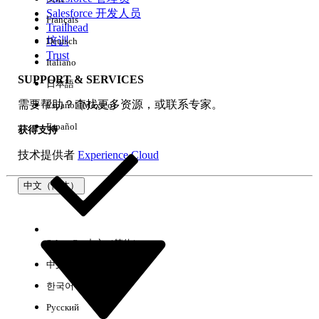
Salesforce 开发人员
Français
体验
Trailhead
培训
Deutsch
Trust
Italiano
SUPPORT & SERVICES
日本語
全部清除
完成
需要帮助？查找更多资源，或联系专家。
Español (México)
Español
获得支持
技术提供者
Experience Cloud
中文（简体）
Select Org
中文（简体）
中文（繁体）
한국어
Русский
没有结果