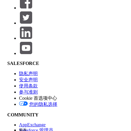
筛选条件： (0)
选择筛选器
添加
产品区域
SALESFORCE
功能影响
隐私声明
安全声明
使用条款
参与准则
Cookie 首选项中心
版本
您的隐私选择
COMMUNITY
AppExchange
Salesforce 管理员
英语