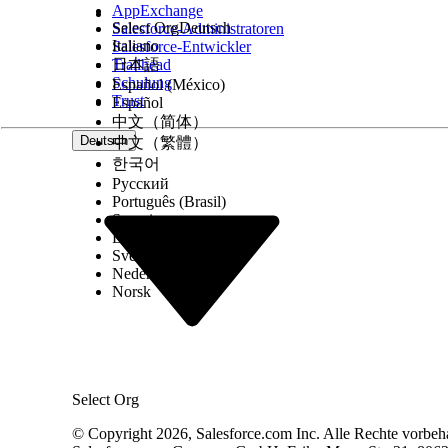
AppExchange
Select Org
Deutsch
Salesforce-Administratoren
Italiano
Salesforce-Entwickler
Trailhead
日本語
Schulung
Español (México)
Trust
Español
中文（简体）
Deutsch
中文（繁體）
한국어
Русский
Português (Brasil)
Suomi
Dansk
Svenska
Nederlands
Norsk
Select Org
© Copyright 2026, Salesforce.com Inc. Alle Rechte vorbeh