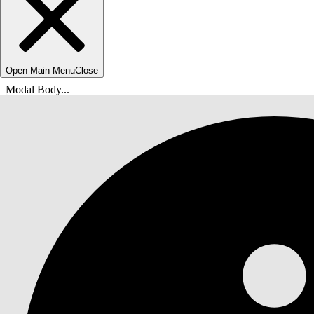
Open Main Menu
Close
Modal Body...
Sie befinden sich hier:
Salesforce-Hilfe
Dokumente
Agentforce IT-Service