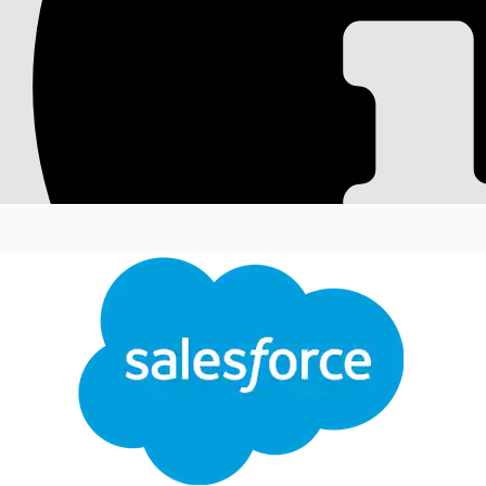
Einrichten von Prog
Richten Sie Prognosemodelle ein, um SLA-Verstöße,
Konfigurationselementen und Änderungsanforderung
Stabilität zu verbessern.
Erforderliche Editionen
Verfügbarkeit: Lightning Experience
Verfügbarkeit:
Enterprise
und
Unlimited
Edition m
IT-Services".
Einrichten der SLA-Prognose von Verstößen für IT-
Richten Sie das Modell "SLA Breach Prediction" (
maschinellem Lernen und Echtzeitdaten zu progno
Aufgaben zu priorisieren und die Servicezuverlässi
Einrichten der Prognose schwerer Vorfälle für IT-Se
Richten Sie das Modell für Prognosen schwerer Vor
Mustern zu prognostizieren. Verwenden Sie die dar
und die Auswirkungen auf das Geschäft zu reduzie