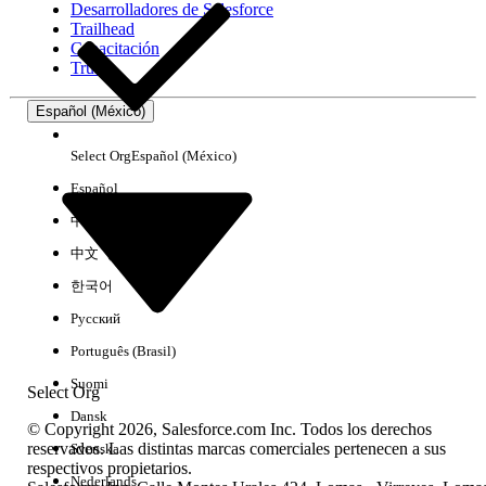
Desarrolladores de Salesforce
Trailhead
Experiencia
Capacitación
Trust
Español (México)
Borrar todo
Listo
Select Org
Español (México)
Español
中文（简体）
中文（繁體）
한국어
Русский
Português (Brasil)
Suomi
Select Org
Dansk
© Copyright 2026, Salesforce.com Inc. Todos los derechos
reservados. Las distintas marcas comerciales pertenecen a sus
Svenska
respectivos propietarios.
No hay resultados
Nederlands