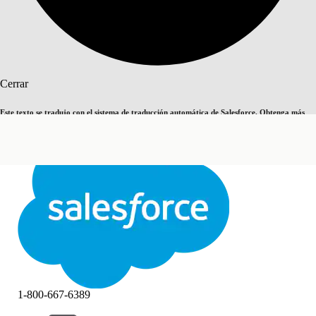
Buscar
Cerrar
Este texto se tradujo con el sistema de traducción automática de Salesforce. Obtenga más
Cambiar a inglés
Ahora no
detalles
aquí
.
Cerrar
Cerrar
1-800-667-6389