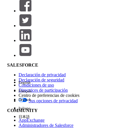
Filtrar por (0)
SELECCIONAR FILTROS
Agregar
Área de productos
Repercusión de función
SALESFORCE
Declaración de privacidad
Declaración de seguridad
English
Condiciones de uso
Directrices de participación
Français
Centro de preferencias de cookies
Deutsch
Sus opciones de privacidad
Edición
Italiano
COMMUNITY
日本語
AppExchange
Administradores de Salesforce