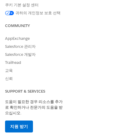
IT 서비스에 대한 구성 항목 중요성 예측 설정
쿠키 기본 설정 센터
구성 항목 중요도 예측 모델을 설정하여 기계 학습, CMDB 종속
귀하의 개인정보 보호 선택
성 토폴로지, 사고 내역을 사용하여 각 구성 항목의 비즈니스 중
요도를 예측합니다. 중요도 점수를 사용하여 사고의 우선 순위
COMMUNITY
를 지정하고, 변화 위험 평가를 개선하고, 가장 비즈니스에 중요
한 자산에 자원을 집중합니다.
AppExchange
Salesforce 관리자
Salesforce 개발자
Trailhead
이 기사를 통해 문제를 해결했습니까?
개선을 위한 의견을 보내주세요.
교육
신뢰
예
아니요
SUPPORT & SERVICES
도움이 필요한 경우 리소스를 추가
로 확인하거나 전문가의 도움을 받
으십시오.
지원 받기