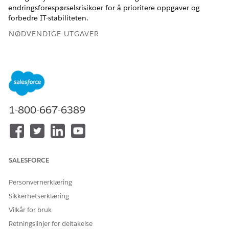
endringsforespørselsrisikoer for å prioritere oppgaver og
forbedre IT-stabiliteten.
NØDVENDIGE UTGAVER
Tilgjengelig i Lightning Experience
Tilgjengelig i
Enterprise
og
Unlimited
Edition med Einstein
for IT Services-tillegget og AI Accelerator for IT Services-
tillegget.
1-800-667-6389
Konfigurere forutsigelse av SLA-brudd for IT-tjenester
Konfigurer SLA-forutsigelsesmodellen for brudd for å
forutsi bruddsannsynligheter ved bruk av maskinlæring og
sanntidsdata. Bruk de resulterende risikoscorene til å
prioritere hasteoppgaver og forbedre tjenestenes
SALESFORCE
pålitelighet.
Personvernerklæring
Konfigurere hovedhendelsesforutsigelse for IT-tjenester
Sikkerhetserklæring
Konfigurer modellen for hovedhendelsesforutsigelse for å
forutsi eskaleringsrisikoer ved å analysere sanntidsdata og
Vilkår for bruk
historiske mønstre. Bruk de resulterende risikoscorene til å
Retningslinjer for deltakelse