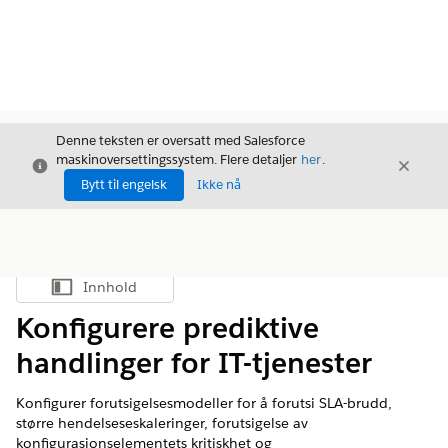
Denne teksten er oversatt med Salesforce
maskinoversettingssystem. Flere detaljer
her
.
Avslutt
Avslut
Avslutt
Bytt til engelsk
Ikke nå
Innhold
Vis innholdsfortegnelse
Konfigurere prediktive
handlinger for IT-tjenester
Konfigurer forutsigelsesmodeller for å forutsi SLA-brudd,
større hendelseseskaleringer, forutsigelse av
konfigurasjonselementets kritiskhet og