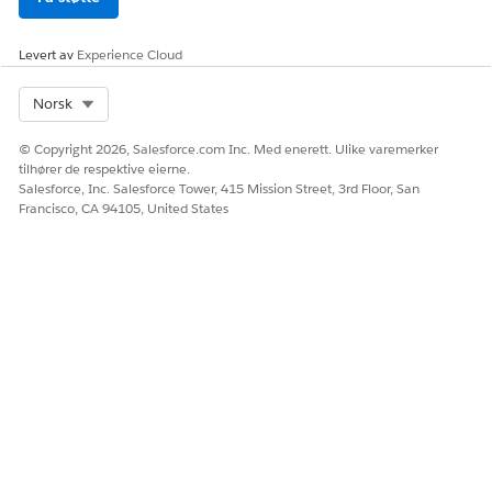
HJALP DENNE ARTIKKELEN MED Å LØSE PROBLEMET DITT?
La oss få vite det slik at vi kan forbedre!
Levert av
Experience Cloud
Ja
Nei
Select Org
Norsk
© Copyright 2026, Salesforce.com Inc. Med enerett. Ulike varemerker
tilhører de respektive eierne.
Salesforce, Inc. Salesforce Tower, 415 Mission Street, 3rd Floor, San
Francisco, CA 94105, United States