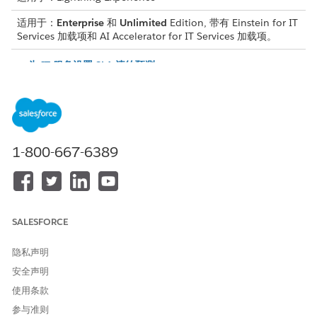
适用于：
Enterprise
和
Unlimited
Edition, 带有 Einstein for IT
Services 加载项和 AI Accelerator for IT Services 加载项。
为 IT 服务设置 SLA 违约预测
设置 SLA 违约预测模型，以使用机器学习和实时数据预测违约
概率。使用获得的风险分数来确定紧急任务的优先级，并提高服
务的可靠性。
为 IT 服务设置重大事件预测
设置重大事件预测模型，通过分析实时数据和历史模式来预测升
1-800-667-6389
级风险。使用获得的风险分数，尽早启动响应协议，并减少业务
影响。
为 IT 服务设置变更风险预测
设置变更风险得分预测模型，以预测变更请求失败的概率。使用
SALESFORCE
获得的分数，以数据知情的流程取代主观评估，从而提高 IT 稳
定性。
隐私声明
为 IT 服务设置配置项目关键度预测
安全声明
设置配置项目关键度预测模型，通过使用机器学习、CMDB 依
使用条款
赖拓扑和事件历史来预测每个配置项目的业务重要性。使用关键
参与准则
度分数来确定事件的优先级，改进变更风险评估，并将资源集中