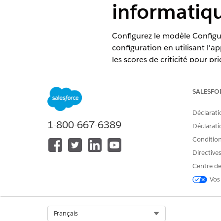
informatiq
Configurez le modèle Configur
configuration en utilisant l'
les scores de criticité pour p
ressources sur les actifs les pl
ÉDITIONS REQUISES
SALESFO
Déclarati
Disponible avec : Lightning Exp
1-800-667-6389
Déclaratio
Disponible avec : les éditions
En
pour les services TI.
Conditions
Directive
Centre de
Prérequis
Vos
Complétez les prérequis ci-d
actifs avec des valeurs de crit
Select Org
Français
Configurez Configuration M