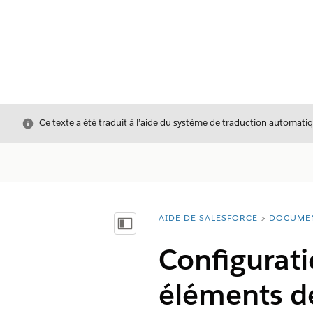
Fermer
Ce texte a été traduit à l’aide du système de traduction automatiq
AIDE DE SALESFORCE
DOCUME
Vous êtes ici :
Afficher la table des matières
Configuratio
éléments de