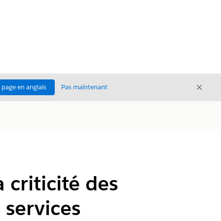
Ferme
a page en anglais
Pas maintenant
Fermer
 criticité des
 services