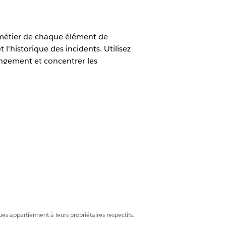
e métier de chaque élément de
'historique des incidents. Utilisez
hangement et concentrer les
 TI et le complément Accélérateur IA
ements Élément de configuration
es appartiennent à leurs propriétaires respectifs.
nnées suivants sont disponibles :