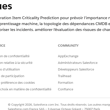
ues
ation Item Criticality Prediction pour prévoir l'importanc
apprentissage machine, la topologie des dépendances CMDB et l
rioriser les incidents, améliorer l'évaluation des risques de c
us critiques pour l'entreprise.
RCE
COMMUNITY
on de confidentialité
AppExchange
erience
n relative à la sécurité
Administrateurs Salesforce
terprise
et
Unlimited
avec le complément Einstein pour les services
 d’utilisation
Développeurs Salesforce
s de participation
Trailhead
 préférence des cookies
Formation
 choix en matière de confidentialité
Confiance
essous avant d'entraîner le modèle. Au moins 400 enregistr
icité métier sont requis.
© Copyright 2026, Salesforce.com Inc. Tous droits réservés. Les autres marqu
anagement Database (CMDB)
et vérifiez que les objets modèle de do
Salesforce.com France SAS – 3 Avenue Octave Gréard – 75007 Paris