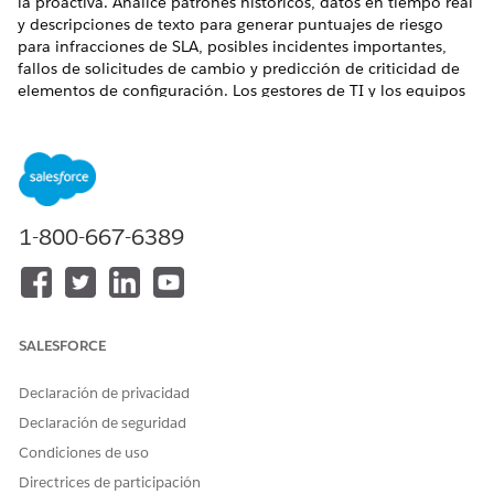
la proactiva. Analice patrones históricos, datos en tiempo real
y descripciones de texto para generar puntuajes de riesgo
para infracciones de SLA, posibles incidentes importantes,
fallos de solicitudes de cambio y predicción de criticidad de
elementos de configuración. Los gestores de TI y los equipos
de TI utilizan estos puntuajes para identificar problemas de
alto riesgo, asignar recursos y mejorar la fiabilidad del
servicio.
EDICIONES NECESARIAS
1-800-667-6389
Disponible en: Lightning Experience
Disponible en: Ediciones
Enterprise
y
Unlimited
con el
complemento Einstein para Servicios de TI y el
complemento Acelerador de IA para Servicios de TI.
SALESFORCE
Configurar acciones predictivas para servicios de TI
Configure modelos predictivos para pronosticar
Declaración de privacidad
infracciones de SLA, distribuciones de incidentes
Declaración de seguridad
importantes, predicción de criticidad de elementos de
Condiciones de uso
configuración y riesgos de solicitudes de cambio para
Directrices de participación
priorizar tareas y mejorar la estabilidad de TI.