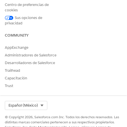
Centro de preferencias de
Trabajar con acciones predictivas para servicios de TI
cookies
Utilice modelos predictivos para automatizar la gestión de
Sus opciones de
riesgos en el entorno de TI. Pronostique infracciones de
privacidad
SLA, distribuciones de incidentes importantes, fallos de
solicitudes de cambio y criticidad de elementos de
COMMUNITY
configuración utilizando datos en tiempo real. Identifique
registros de alto riesgo, desencadene respuestas
AppExchange
proactivas y utilice puntuajes dirigidos por datos para
priorizar tareas y mejorar la estabilidad del servicio.
Administradores de Salesforce
Desarrolladores de Salesforce
Trailhead
Capacitación
¿RESOLVIÓ ESTE ARTÍCULO SU PROBLEMA?
Trust
¡Háganos saber cómo podemos mejorar!
Sí
No
Select Org
Español (México)
© Copyright 2026, Salesforce.com Inc. Todos los derechos reservados. Las
distintas marcas comerciales pertenecen a sus respectivos propietarios.