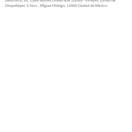
Salesforce, Inc. Calle Montes Urales 424, Lomas - Virreyes, Lomas de
Chapultepec V Secc., Miguel Hidalgo, 11000 Ciudad de México