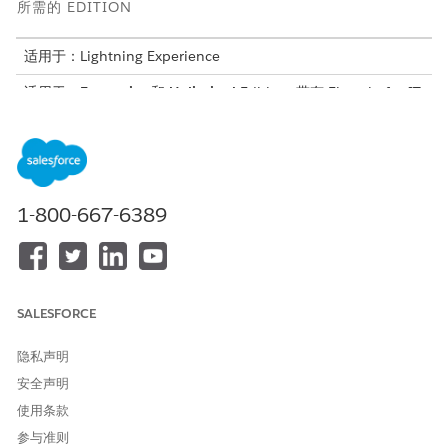
所需的 EDITION
适用于：Lightning Experience
适用于：
Enterprise
和
Unlimited
Edition, 带有 Einstein for IT
Services 加载项和 AI Accelerator for IT Services 加载项。
为 IT 服务设置预测操作
设置预测模型来预测 SLA 违约、重大事件升级、配置项目关键
度预测和变更请求风险，以确定任务的优先级并提高 IT 稳定
1-800-667-6389
性。
使用适用于 IT 服务的预测操作
使用预测模型在整个 IT 环境中自动化风险管理。使用实时数据
预测 SLA 违约、重大事件升级、变更请求失败和配置项目关键
度。识别高风险记录，触发主动响应，并使用数据驱动的分数来
SALESFORCE
确定任务的优先级并提高服务稳定性。
隐私声明
安全声明
使用条款
本文章是否解决您的问题？
参与准则