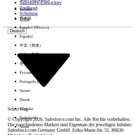
Select Org
Deutsch
Salesforce-Entwickler
Trailhead
Italiano
Erfahrung
Schulung
日本語
Trust
Español (México)
Deutsch
Español
Alle löschen
Fertig
中文（简体）
中文（繁體）
한국어
Русский
Português (Brasil)
Suomi
Dansk
Select Org
Svenska
Nederlands
© Copyright 2026, Salesforce.com Inc. Alle Rechte vorbehalten.
Die verschiedenen Marken sind Eigentum der jeweiligen Inhaber.
Norsk
Salesforce.com Germany GmbH, Erika-Mann-Str. 31, 80636
Keine Ergebnisse