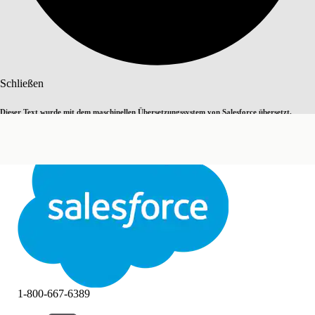
Suche
Schließen
Dieser Text wurde mit dem maschinellen Übersetzungssystem von Salesforce übersetzt.
Zu Englisch wechseln
Nicht jetzt
Weitere Details finden Sie
hier
.
Schließen
Schließen
1-800-667-6389