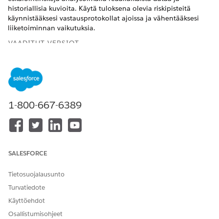
historiallisia kuvioita. Käytä tuloksena olevia riskipisteitä
käynnistääksesi vastausprotokollat ajoissa ja vähentääksesi
liiketoiminnan vaikutuksia.
VAADITUT VERSIOT
Käytettävissä: Lightning Experiencessa
Käytettävissä:
Enterprise
Edition- ja
Unlimited
Edition -
versioissa Einstein for IT Services -lisäosalla ja AI Ac
accelerator for IT Services -lisäosalla.
1-800-667-6389
Major Incident Prediction -sovelluksen asentaminen
Kirjoita Määritykset-valikon Pikahaku-kenttään
ja
malleja
valitse
Sovellukset
|
Älykkäät sovellukset
-osiosta
malleja
.
SALESFORCE
Valitse käytettävissä olevien mallien luettelosta
Alasvetovalikko Suuret vahinkotapahtumat -ennusteelle ja
Tietosuojalausunto
valitse sitten
Luo sovellus
.
Turvatiedote
Valitse datatilan nimestä oletusarvoinen datatila
Käyttöehdot
sovelluksen asennukselle ja napsauta
Seuraava
.
Osallistumisohjeet
Syötä Koulutus kesto -kenttään päivien lukumäärä