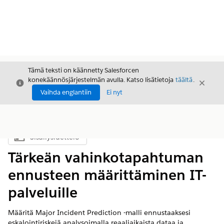
Tämä teksti on käännetty Salesforcen
konekäännösjärjestelmän avulla. Katso lisätietoja
täältä
.
Sulje
Sulje
Sulje
Vaihda englantiin
Ei nyt
Sisällysluettelo
Näytä sisällysluettelo
Tärkeän vahinkotapahtuman
ennusteen määrittäminen IT-
palveluille
Määritä Major Incident Prediction -malli ennustaaksesi
eskalointiriskejä analysoimalla reaaliaikaista dataa ja