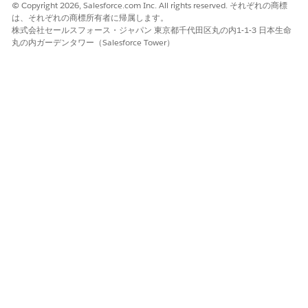
© Copyright 2026, Salesforce.com Inc. All rights reserved. それぞれの商標
[使用事例名] ボックスに、「 Major Incident Prediction 」
は、それぞれの商標所有者に帰属します。
(重大インシデント予測) などの一意の名前を入力し、[
保存]
を
株式会社セールスフォース・ジャパン 東京都千代田区丸の内1-1-3 日本生命
選択します。
丸の内ガーデンタワー（Salesforce Tower）
新しい使用事例の [
編集] を
クリックして、その定義を設定し
ます。
UI に予測スコアを表示するには、mi_pred_dmo の予測をイ
ンシデント DMO にリンクします。
[使用事例モデル] で、[
モデルを追加
] を選択し、次の情報を追
加します。
次の表を使用して残りの項目を設定します。
レコードタイプ別の AI アクセラレーター設定
項目
VALUE
予測プラットフォーム
Data Cloud での
Einstein
使用事例モデル名
重大インシデントの予測
予測
すでに生成済み
データスペース
default