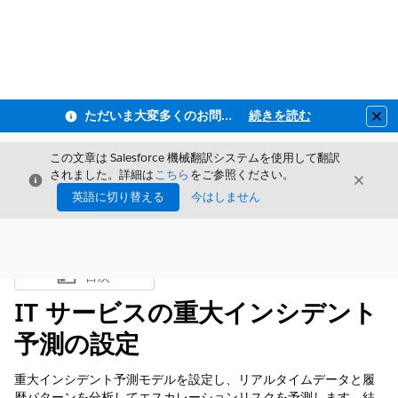
ただいま大変多くのお問い合わせをいただいており、ご連絡までにお時間を頂戴しております
続きを読む
Clo
この文章は Salesforce 機械翻訳システムを使用して翻訳
されました。詳細は
こちら
をご参照ください。
閉じる
閉じ
閉じる
英語に切り替える
今はしません
目次
目次を表示
IT サービスの重大インシデント
予測の設定
重大インシデント予測モデルを設定し、リアルタイムデータと履
歴パターンを分析してエスカレーションリスクを予測します。結