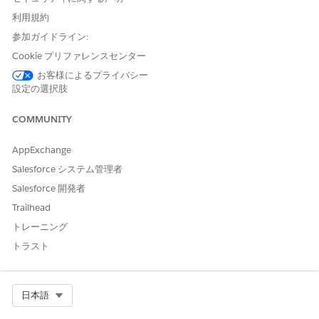
[トレーニング期間] フィールドに、モデルのトレーニングに使
利用規約
用する履歴データの日数 (デフォルトは 365 日) を入力し、
参加ガイドライン:
[
次へ]
をクリックします。
Cookie プリファレンスセンター
[機能の選択] ページで、組織のデータに関連するテキスト変
数、数値変数、カテゴリ変数を確認して選択し、[
次へ]
をクリ
お客様によるプライバシー
ックします。
設定の選択肢
[アプリケーションの詳細の入力] ページで、アプリケーション
名、説明、ログレベルを入力します。
COMMUNITY
[
作成]
をクリックして、インストールプロセスを開始します。
[アプリケーションインストール履歴] ページが表示されます。
AppExchange
インストールには、データ変換、モデルのトレーニング、スコ
Salesforce システム管理者
アリングの自動化されたタスクが含まれます。重大インシデン
Salesforce 開発者
トの初期予測スコアは mi_pred_dmo に保存されます。
Trailhead
AI アクセラレーターの使用事例の作成
トレーニング
トラスト
インシデントレコードページに重大インシデント予測を表示する
には、AI アクセラレーターカードを設定する必要があります。
[設定] から、[クイック検索] ボックスに「
AI アクセラレータ
Select Org
日本語
ー
」と入力し、[
AI アクセラレーター
] を選択します。
[新規使用事例]
をクリックします。