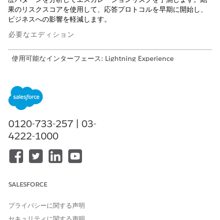
果のリスクスコアを使用して、応答プロトコルを早期に開始し、
ビジネスへの影響を軽減します。
必要なエディション
使用可能なインターフェース: Lightning Experience
使用可能なエディション: Einstein for IT Servicesアドオンおよ
びAI Accelerator for IT Servicesアドオンが付属する
Enterprise
Editionおよび
Unlimited
Edition。
重大インシデント予測アプリのインストール
0120-733-257 | 03-
4222-1000
[設定] から、[クイック検索] ボックスに「
」と入
テンプレート
力し、[
アプリケーション
|
インテリジェントアプリケーショ
ン
] の下の [
テンプレート] を
選択します。
使用可能なテンプレートのリストで、[重大インシデント予測]
のドロップダウンを選択し、[
アプリケーションを作成
] を選択
SALESFORCE
します。
[データスペース名] で、アプリケーションインストール用のデ
プライバシーに関する声明
フォルトのデータスペースを選択し、[
次へ]
をクリックしま
セキュリティに関する声明
す。