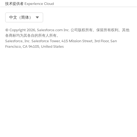
技术提供者
Experience Cloud
用例模型名称
重大事件预测
Select Org
中文（简体）
预测
已生成
数据空间
默认
© Copyright 2026, Salesforce.com Inc. 公司版权所有。保留所有权利。其他
各商标均为其各自的所有人所有。
得分字段
mi_preds_dmo__dlm.Is
Salesforce, Inc. Salesforce Tower, 415 Mission Street, 3rd Floor, San
MajorIncident_predicti
Francisco, CA 94105, United States
on__c
参考记录字段
mi_preds_dmo__dlm.Id
__c
预测标签模板
预测得分是
%%SCORE%%
保存更改。
将 AI 加速器卡添加到事件页面
在事件页面布局上配置 AI 加速器组件，为 IT 团队提供实时重大事
件预测和智能见解。
从应用程序启动程序中，查找并选择
事件
。