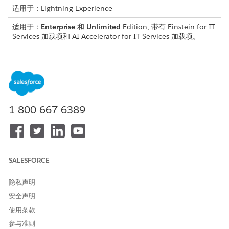
适用于：Lightning Experience
适用于：
Enterprise
和
Unlimited
Edition, 带有 Einstein for IT
Services 加载项和 AI Accelerator for IT Services 加载项。
安装重大事件预测应用程序
从“设置”中，在快速查找框中，输入
，然后选择
应用程序
|
模板
智能应用程序
中的
模板
。
在可用模板列表中，选择重大事件预测的下拉列表，然后选择
创
1-800-667-6389
建应用程序
。
在数据空间名称中，选择应用程序安装的默认数据空间，然后单
击
下一步
。
在培训持续时间字段中，输入用于模型培训的历史数据天数（默
认为 365 天），然后单击
下一步
。
SALESFORCE
在“选择功能”页面中，查看并选择与贵组织数据相关的文本、数
字和分类变量，然后单击
下一步
。
隐私声明
在“输入应用程序详细信息”页面中，提供应用程序名称、描述和
安全声明
日志级别。
单击
创建
以开始安装过程。
使用条款
将出现“应用程序安装历史记录”页面。安装包括数据转换、模型
参与准则