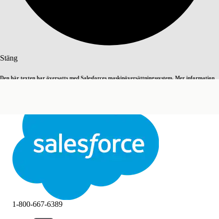
Sök
Stäng
Den här texten har översatts med Salesforces maskinöversättningssystem. Mer information
Byt till engelska
Inte nu
här
.
Stäng
Stäng
1-800-667-6389