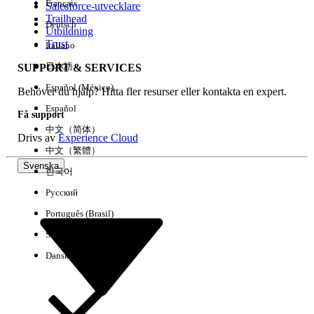
Français
Salesforce-utvecklare
Trailhead
Deutsch
Händelse
Utbildning
Trust
Italiano
日本語
SUPPORT & SERVICES
Español (México)
Behöver du hjälp? Hitta fler resurser eller kontakta en expert.
Rensa alla
Klart
Español
Få support
中文（简体）
Drivs av
Experience Cloud
中文（繁體）
Svenska
한국어
Русский
Português (Brasil)
Suomi
Dansk
Inga resultat