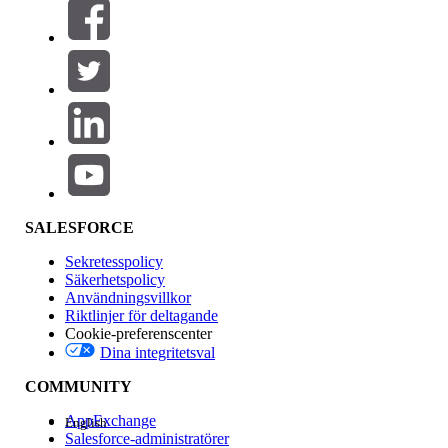
Filter (0)
VÄLJ FILTER
Lägg till
Produktområde
Funktionspåverkan
SALESFORCE
Sekretesspolicy
Säkerhetspolicy
Användningsvillkor
Riktlinjer för deltagande
Cookie-preferenscenter
Dina integritetsval
Version
COMMUNITY
AppExchange
English
Salesforce-administratörer