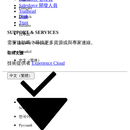
Salesforce 開發人員
Français
經驗
Trailhead
訓練
Deutsch
Trust
Italiano
SUPPORT & SERVICES
日本語
全部清除
完成
需要協助嗎？尋找更多資源或與專家連線。
Español (México)
Español
取得支援
中文（简体）
技術提供者
Experience Cloud
中文（繁體）
Select Org
中文（繁體）
한국어
Русский
沒有結果