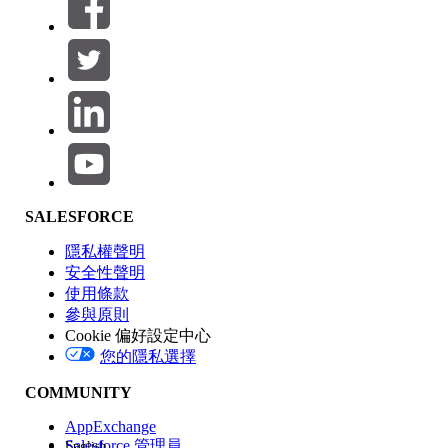
篩選器 (0)
選取篩選
新增
產品區域
SALESFORCE
功能影響
隱私權聲明
安全性聲明
使用條款
參與原則
Cookie 偏好設定中心
版本
您的隱私選擇
COMMUNITY
AppExchange
Salesforce 管理員
English