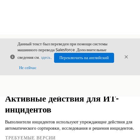
Данный текст был переведен при помощи системы
машинного перевода Salesforce. Дополнительные
Закрыть
Закры
сведения см.
здесь
.
Переключить на английский
Закрыт
Не сейчас
Содержание
Показать содержание
Активные действия для ИТ-
инцидентов
Выполнители инцидентов используют упреждающие действия для
автоматического сортировки, исследования и решения инцидентов.
ТРЕБУЕМЫЕ ВЕРСИИ