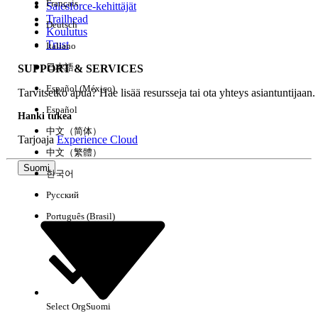
Français
Salesforce-kehittäjät
Trailhead
Deutsch
Kokemus
Koulutus
Trust
Italiano
日本語
SUPPORT & SERVICES
Español (México)
Tarvitsetko apua? Hae lisää resursseja tai ota yhteys asiantuntijaan.
Tyhjennä kaikki
Valmis
Español
Hanki tukea
中文（简体）
Tarjoaja
Experience Cloud
中文（繁體）
Suomi
한국어
Русский
Português (Brasil)
Select Org
Suomi
Ei tuloksia