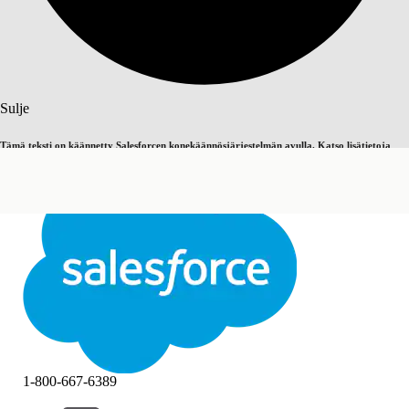
Haku
Sulje
Tämä teksti on käännetty Salesforcen konekäännösjärjestelmän avulla. Katso lisätietoja
Vaihda englantiin
Ei nyt
täältä
.
Sulje
Sulje
1-800-667-6389