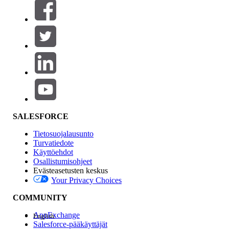
Suodatusperuste (0)
VALITSE SUODATTIMET
Lisää
Tuotealue
Ominaisuuden vaikutus
SALESFORCE
Tietosuojalausunto
Turvatiedote
Käyttöehdot
Osallistumisohjeet
Evästeasetusten keskus
Your Privacy Choices
Edition
COMMUNITY
AppExchange
English
Salesforce-pääkäyttäjät