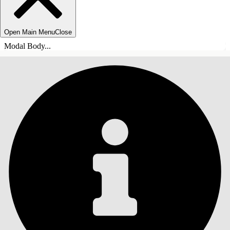
Open Main Menu
Close
Modal Body...
SISÄLLYSLUETTELO
Haku
Näytä sisällysluettelo
Sisällysluettelo