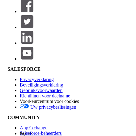
Filteren op (0)
FILTERS SELECTEREN
Productgebied
Toevoegen
Invloed op functies
SALESFORCE
Privacyverklaring
Beveiligingsverklaring
Gebruiksvoorwaarden
Richtlijnen voor deelname
Voorkeurcentrum voor cookies
Uw privacybeslissingen
Edition
COMMUNITY
AppExchange
Salesforce-beheerders
English