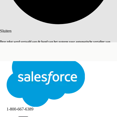
Zoeken
Sluiten
Deze tekst werd vertaald aan de hand van het systeem voor automatische vertaling van
Overschakelen op Engels
Niet nu
Salesforce. U vindt
hier
meer details.
Sluiten
Sluiten
1-800-667-6389