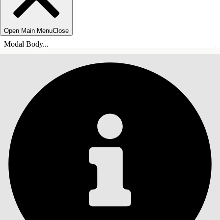
Open Main Menu
Close
Modal Body...
INHOUDSOPGAVE
Zoeken
Inhoudsopgave
weergeven
Inhoudsopgave