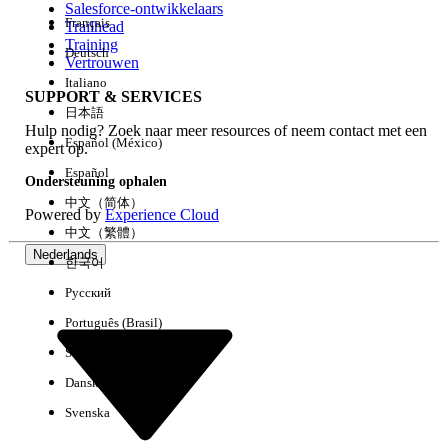
Salesforce-ontwikkelaars
Français
Trailhead
Ervaring
Training
Deutsch
Vertrouwen
Italiano
SUPPORT & SERVICES
日本語
Hulp nodig? Zoek naar meer resources of neem contact met een
Alles wissen
Gereed
Español (México)
expert op.
Español
Ondersteuning ophalen
中文（简体）
Powered by
Experience Cloud
中文（繁體）
Nederlands
한국어
Русский
Português (Brasil)
Suomi
Dansk
Svenska
Geen resultaten