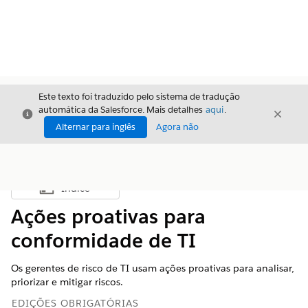
Este texto foi traduzido pelo sistema de tradução
automática da Salesforce. Mais detalhes
aqui
.
Fechar
Fecha
Fechar
Alternar para inglês
Agora não
Índice
Mostrar índice
Ações proativas para
conformidade de TI
Os gerentes de risco de TI usam ações proativas para analisar,
priorizar e mitigar riscos.
EDIÇÕES OBRIGATÓRIAS