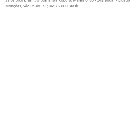
Salesforce Brasil, Av. Jornalista Roberto Marinho, 85 - 14º andar - Cidade
Sim
Não
Monções, São Paulo - SP, 04575-000 Brasil