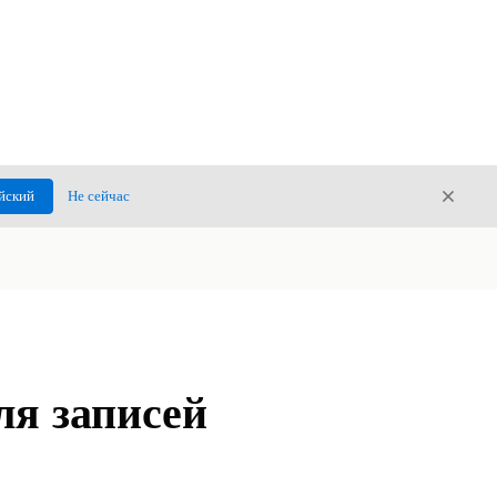
Закры
йский
Не сейчас
Закрыт
ля записей