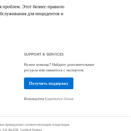
я проблем. Этот бизнес-правило
обслуживания для инцидентов и
SUPPORT & SERVICES
Нужна помощь? Найдите дополнительные
ресурсы или свяжитесь с экспертом.
яние ИТ-билетов.
Получить поддержку
ГО
ДЕЙСТВИЕ ИСПОЛНИТЕЛЯ
Используется
Experience Cloud
ПРОБЛЕМ
ние
Проанализируйте техническую
ез
причину ошибки и ее влияние на
обслуживание и окружающую
наки принадлежат соответствующим владельцам.
среду.
co, CA 94105, United States