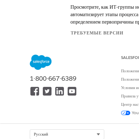
Просмотрите, как ИТ-группы ис
автоматизирует этапы процесса
определением первопричины п
ТРЕБУЕМЫЕ ВЕРСИИ
Доступно в версиях: Lightning E
SALESFO
Доступно в версиях:
Enterprise
и
Положени
Первичная сортировка и сбор
1-800-667-6389
Положение
Условия и
Просмотрите активные действия
Правила у
АКТИВНОЕ ДЕЙСТВИЕ
Центр нас
You
Резюмировать
Select Org
Русский