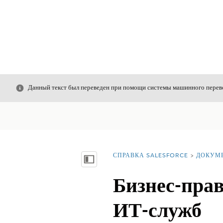
Закрыть
Данный текст был переведен при помощи системы машинного перево
СПРАВКА SALESFORCE
ДОКУМ
Вы находитесь здесь:
Показать содержание
Бизнес-пра
ИТ-служб