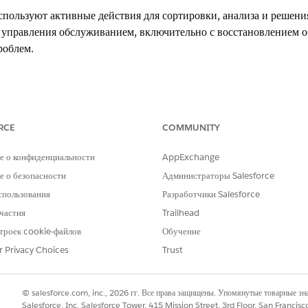
пользуют активные действия для сортировки, анализа и решени
 управления обслуживанием, включительно с восстановлением 
роблем.
xperience
RCE
COMMUNITY
Unlimited
Edition с Agentforce IT Service.
е о конфиденциальности
AppExchange
 контекста
 о безопасности
Администраторы Salesforce
спользования
Разработчики Salesforce
, которые помогают ИТ-группам быстро понять контекст и вли
частия
Trailhead
ЧТО ДЕЛАЕТ АГЕНТ
ДЕЙСТВИЕ ОТВЕТСТВЕННО
троек cookie-файлов
Обучение
ЗА ИНЦИДЕНТ
r Privacy Choices
Trust
Чтение полей темы, описания и
Получите немедленное понима
ключей инцидента для создания
проблемы на высоком уровне б
краткого резюмирования.
анализа всей записи.
© salesforce.com, inc., 2026 гг. Все права защищены. Упомянутые товарные з
Salesforce, Inc. Salesforce Tower, 415 Mission Street, 3rd Floor, San Francis