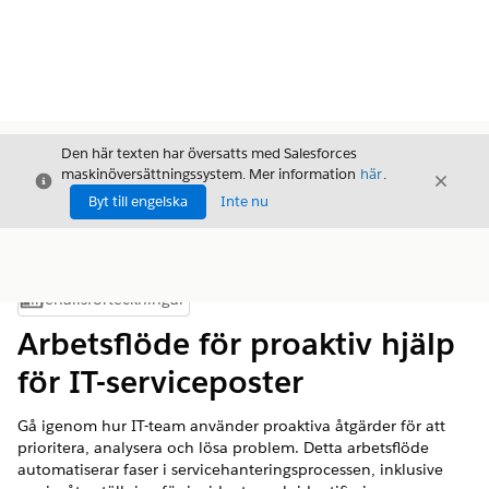
Den här texten har översatts med Salesforces
maskinöversättningssystem. Mer information
här
.
Stäng
Stäng
Stäng
Byt till engelska
Inte nu
Innehållsförteckningar
Visa innehållsförteckning
Arbetsflöde för proaktiv hjälp
för IT-serviceposter
Gå igenom hur IT-team använder proaktiva åtgärder för att
prioritera, analysera och lösa problem. Detta arbetsflöde
automatiserar faser i servicehanteringsprocessen, inklusive