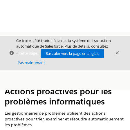
Ce texte a été traduit à l’aide du système de traduction
automatique de Salesforce. Plus de détails, consultez
Fermer
Ferme
<
cette page
.
Basculer vers la page en anglais
Fermer
Pas maintenant
Table des
Afficher la table des matières
matières
Actions proactives pour les
problèmes informatiques
Les gestionnaires de problèmes utilisent des actions
proactives pour trier, examiner et résoudre automatiquement
les problèmes.