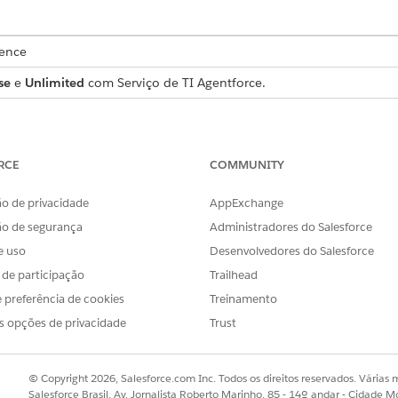
ience
se
e
Unlimited
com Serviço de TI Agentforce.
ema
RCE
COMMUNITY
 a ação Verificar atributos do problema verifica automatica
oblema em relação a problemas anteriores semelhantes para
o de privacidade
AppExchange
ibutos de problema é executada automaticamente para um no
ão de segurança
Administradores do Salesforce
vamente a qualquer momento durante o ciclo de vida do pr
e uso
Desenvolvedores do Salesforce
pe de TI cria um registro de problema para problemas de c
s de participação
Trailhead
a automaticamente a entrada com os dados históricos. Se 
 preferência de cookies
Treinamento
onexão de banco de dados conhecido, o Agentforce atualiza
s opções de privacidade
Trust
nco de dados. Um cartão de mensagem então aparece para mo
a roteado para a equipe de engenharia correta imediatamente
© Copyright 2026, Salesforce.com Inc. Todos os direitos reservados. Várias m
, consulte
Verificar atributos de problema
.
Salesforce Brasil, Av. Jornalista Roberto Marinho, 85 - 14º andar - Cidade M