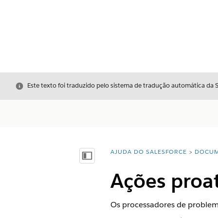
Fechar
Este texto foi traduzido pelo sistema de tradução automática da 
AJUDA DO SALESFORCE
DOCUM
Você está aqui:
Mostrar índice
Ações proat
Os processadores de problema