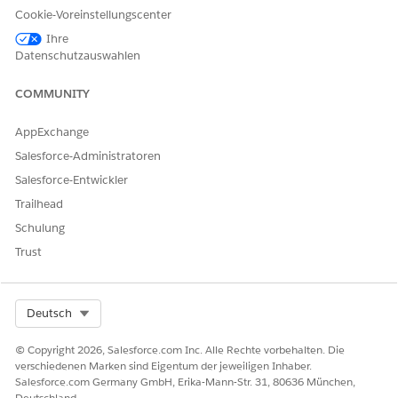
Cookie-Voreinstellungscenter
die Auflösungsgeschwindigkeit und -genauigkeit zu
erhöhen.
Ihre
Datenschutzauswahlen
Proaktive Aktionen für IT-Services
Verwenden Sie proaktive Aktionen, um Aufgaben während
COMMUNITY
eines Datensatzlebenszyklus zu verwalten. Wenn ein
Datensatz erstellt wird, werden proaktive Aktionen im
AppExchange
Hintergrund ausgeführt, um Attribute zu validieren und
Salesforce-Administratoren
ähnliche Datensätze automatisch zuzuordnen. Die
proaktive Unterstützung generiert auch
Salesforce-Entwickler
Zusammenfassungen der Ursachen,
Trailhead
Lösungszusammenfassungen und Servicepläne, um
Schulung
Probleme zu vermeiden.
Trust
Proaktive Aktionen für die IT-Compliance
IT-Risikomanager verwenden proaktive Aktionen, um
Risiken zu analysieren, zu priorisieren und zu minimieren.
Select Org
Deutsch
© Copyright 2026, Salesforce.com Inc. Alle Rechte vorbehalten. Die
verschiedenen Marken sind Eigentum der jeweiligen Inhaber.
Salesforce.com Germany GmbH, Erika-Mann-Str. 31, 80636 München,
KONNTEN SIE IHR PROBLEM MITHILFE DIESES ARTIKELS
Deutschland