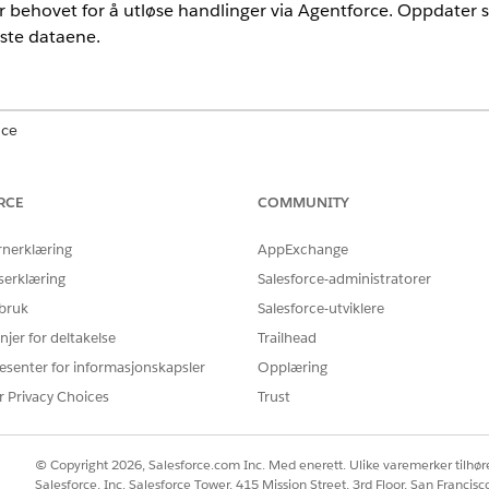
 behovet for å utløse handlinger via Agentforce. Oppdater spe
este dataene.
nce
mited
Edition med Agentforce IT Service.
RCE
COMMUNITY
matiske bakgrunnsprosesser som analyserer IT-billetter etter hvert
rnerklæring
AppExchange
dellering oppdager disse handlingene mønstre og identifiserer løsn
serklæring
Salesforce-administratorer
 gi kontekstuelle forslag og anbefalinger direkte i arbeidsflyten før
 øke løsingshastigheten og nøyaktigheten.
 bruk
Salesforce-utviklere
njer for deltakelse
Trailhead
enester
å behandle oppgaver i løpet av en postlivssyklus. Når en post oppret
esenter for informasjonskapsler
Opplæring
ributter og automatisk tilknytte lignende poster. Proaktiv assistans
r Privacy Choices
Trust
ngsoppsummeringer og tjenesteplaner for å bidra til å avhjelpe pr
amsvar
© Copyright 2026, Salesforce.com Inc. Med enerett. Ulike varemerker tilhøre
ve handlinger til å analysere, prioritere og avhjelpe risikoer.
Salesforce, Inc. Salesforce Tower, 415 Mission Street, 3rd Floor, San Francis