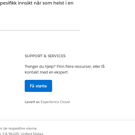
sifikk innsikt når som helst i en
SUPPORT & SERVICES
 som de ankommer. Ved å bruke
Trenger du hjelp? Finn flere ressurser, eller få
inger fra tidligere poster. Handlingene
kontakt med en ekspert.
 et IT-team griper inn. Denne prosessen
Få støtte
tes, kjøres proaktive handlinger i
Levert av
Experience Cloud
e genererer også
oblemer.
r de respektive eierne.
co, CA 94105, United States