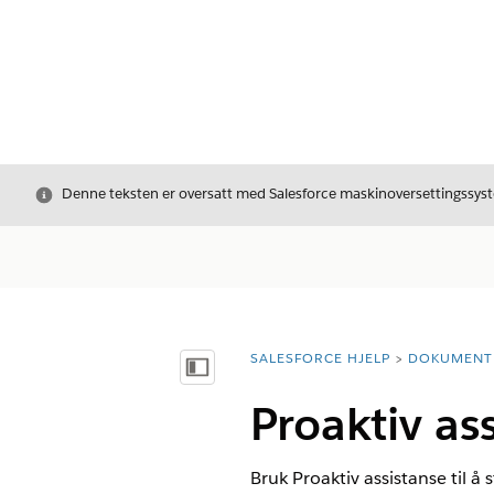
Avslutt
Denne teksten er oversatt med Salesforce maskinoversettingssyste
SALESFORCE HJELP
DOKUMENT
Du er her:
Vis innholdsfortegnelse
Proaktiv ass
Bruk Proaktiv assistanse til 