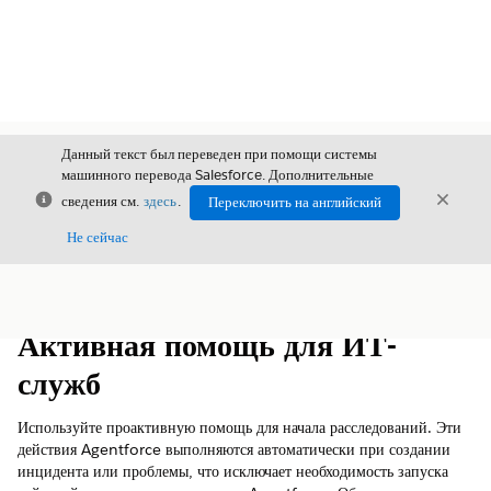
Данный текст был переведен при помощи системы
машинного перевода Salesforce. Дополнительные
Закрыть
Закры
сведения см.
здесь
.
Переключить на английский
Закрыт
Не сейчас
Содержание
Показать содержание
Активная помощь для ИТ-
служб
Используйте проактивную помощь для начала расследований. Эти
действия Agentforce выполняются автоматически при создании
инцидента или проблемы, что исключает необходимость запуска